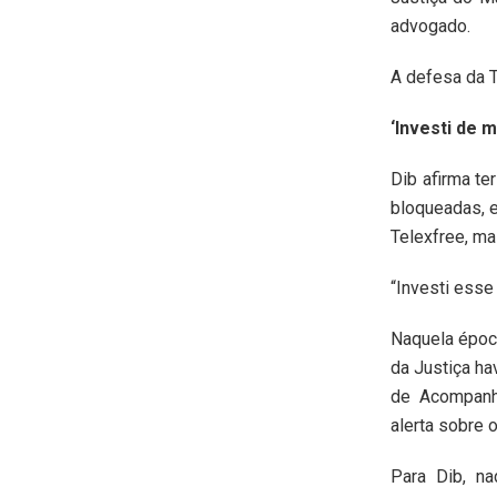
advogado.
A defesa da T
‘Investi de 
Dib afirma t
bloqueadas, e
Telexfree, m
“Investi esse 
Naquela época
da Justiça ha
de Acompanha
alerta sobre 
Para Dib, na