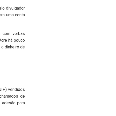
elo divulgador
para uma conta
s com verbas
Acre há pouco
o dinheiro de
VoIP) vendidos
 chamados de
e adesão para