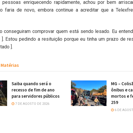
pessoas enriquecendo rapidamente, achou por bem arriscar
o faria de novo, embora continue a acreditar que a Telexf
ão conseguiram comprovar quem está sendo lesado. Eu entend
]. Estou pedindo a resituição porque eu tinha um prazo de res
tado ].
Matérias
Saiba quando será o
MG – Colis
recesso de fim de ano
ônibus e c
para servidores públicos
mortos e f
259
7 DE AGOSTO DE 2026
6 DE AGOST