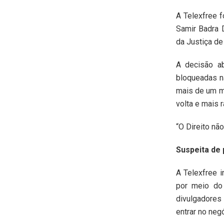
A Telexfree f
Samir Badra D
da Justiça de
A decisão a
bloqueadas n
mais de um m
volta e mais r
“O Direito nã
Suspeita de 
A Telexfree i
por meio do
divulgadores
entrar no neg