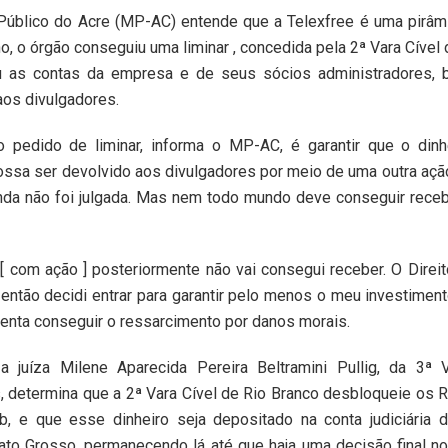
Público do Acre (MP-AC) entende que a Telexfree é uma pirâmi
o, o órgão conseguiu uma liminar , concedida pela 2ª Vara Cível 
u as contas da empresa e de seus sócios administradores,
os divulgadores.
o pedido de liminar, informa o MP-AC, é garantir que o dinh
ossa ser devolvido aos divulgadores por meio de uma outra açã
inda não foi julgada. Mas nem todo mundo deve conseguir receb
[ com ação ] posteriormente não vai consegui receber. O Direi
ntão decidi entrar para garantir pelo menos o meu investimento
enta conseguir o ressarcimento por danos morais.
a juíza Milene Aparecida Pereira Beltramini Pullig, da 3ª 
 determina que a 2ª Vara Cível de Rio Branco desbloqueie os 
b, e que esse dinheiro seja depositado na conta judiciária d
ato Grosso, permanecendo lá até que haja uma decisão final n