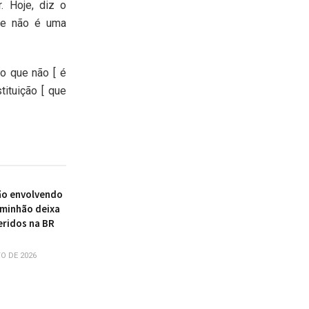
. Hoje, diz o
ree não é uma
o que não [ é
tituição [ que
ão envolvendo
aminhão deixa
eridos na BR
O DE 2026