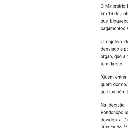
O Ministério 
Em 18 de junh
que bloqueo
pagamentos a
O objetivo d
desviado e p
órgão, que a
tem direito .
“Quem entrar 
quem dorme, e
que também t
Na decisão, 
Rondonópolis,
devidos a Di
Justiça do M