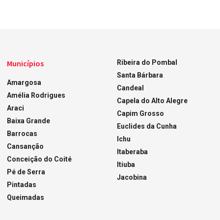
Municípios
Ribeira do Pombal
Santa Bárbara
Amargosa
Candeal
Amélia Rodrigues
Capela do Alto Alegre
Araci
Capim Grosso
Baixa Grande
Euclides da Cunha
Barrocas
Ichu
Cansanção
Itaberaba
Conceição do Coité
Itiuba
Pé de Serra
Jacobina
Pintadas
Queimadas