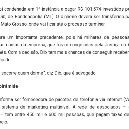
oi condenada em 1ª instância a pagar R$ 101.574 investidos p
ib, de Rondonópolis (MT). O dinheiro deverá ser transferido 
 Mato Grosso, onde vai ficar até o processo terminar.
bre um importante precedente, pois há milhares de pessoa
as contas da empresa, que foram congeladas pela Justiça do 
ês. Com a decisão, Dib tem mais chances de conseguir receber 
ápido.
o socorre quem dorme”, diz Dib, que é advogado.
pirâmide
nforma ser fornecedora de pacotes de telefonia via internet (
 sistema de marketing multinível. A rede de associados –
 – tem entre 450 mil e 600 mil pessoas, que pagam taxas d
ócio.