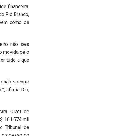
de financeira.
de Rio Branco,
 bem como os
eiro não seja
o movida pelo
er tudo a que
to não socorre
”, afirma Dib,
Vara Cível de
R$ 101.574 mil
o Tribunal de
o processo do