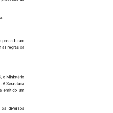
o.
empresa foram
m as regras da
, o Ministério
. A Secretaria
a emitido um
 os diversos