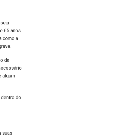
 seja
de 65 anos
ma como a
grave.
io da
necessário
e algum
 dentro do
m suas