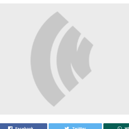
Facebook
Twittter
W