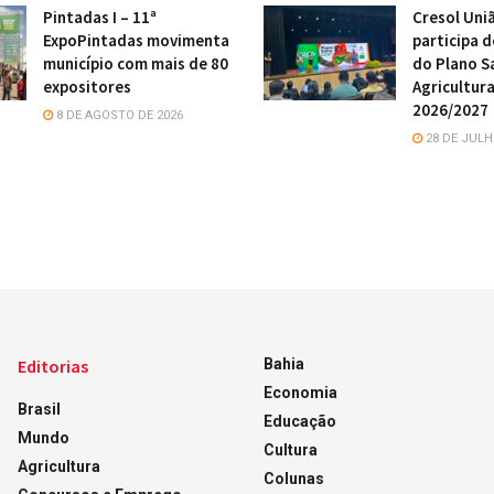
Pintadas I – 11ª
Cresol Uni
ExpoPintadas movimenta
participa 
município com mais de 80
do Plano S
expositores
Agricultura
2026/2027
8 DE AGOSTO DE 2026
28 DE JULH
Editorias
Bahia
Economia
Brasil
Educação
Mundo
Cultura
Agricultura
Colunas