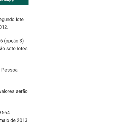
segundo lote
012.
46 (opção 3)
são sete lotes
da Pessoa
 valores serão
9.564
 (maio de 2013