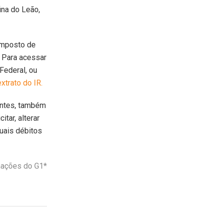
ina do Leão,
Imposto de
. Para acessar
Federal, ou
xtrato do IR.
uintes, também
tar, alterar
tuais débitos
mações do G1*