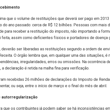
ecebimento
ima que o volume de restituições que deverá ser pago em 2013
o do ano passado: cerca de R$ 12 bilhões. Pessoas com mais 
ade para receber a restituição do imposto, não importando a for
i feita, assim como deficientes físicos e portadores de doença 
 deverão ser liberadas as restituições segundo a ordem de env
Receita. O órgão lembra que, em qualquer uma das situações, é 
pendências, irregularidades, erros ou omissões. Na ocorrência d
 a declaração é retida na malha fina para verificação.
oram recebidas 26 milhões de declarações do Imposto de Renda
ntar, ou seja, entre o início de março e o final do mês de abril.
 autorregularização
a que os contribuintes já podem saber se há inconsistências e