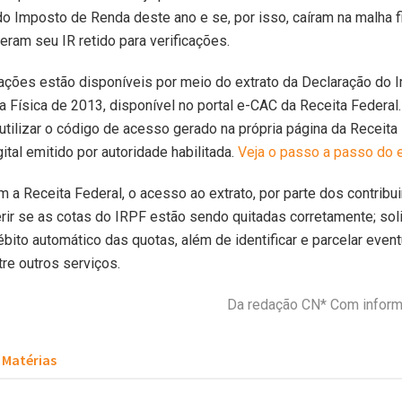
o Imposto de Renda deste ano e se, por isso, caíram na malha f
veram seu IR retido para verificações.
ações estão disponíveis por meio do extrato da Declaração do 
Física de 2013, disponível no portal e-CAC da Receita Federal
utilizar o código de acesso gerado na própria página da Receita 
gital emitido por autoridade habilitada.
Veja o passo a passo do e
 a Receita Federal, o acesso ao extrato, por parte dos contrib
rir se as cotas do IRPF estão sendo quitadas corretamente; solici
ébito automático das quotas, além de identificar e parcelar even
tre outros serviços.
Da redação CN* Com infor
Matérias