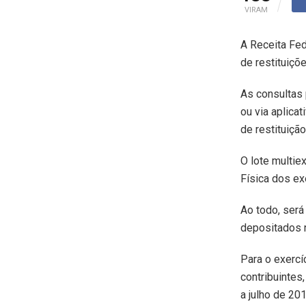
VIRAM
A Receita Fed
de restituiç
As consultas 
ou via aplica
de restituiçã
O lote multie
Física dos ex
Ao todo, será
depositados n
Para o exercí
contribuintes
a julho de 201