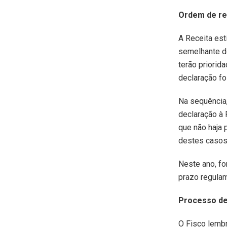
Ordem de r
A Receita est
semelhante d
terão priorid
declaração fo
Na sequência,
declaração à 
que não haja 
destes casos,
Neste ano, f
prazo regulame
Processo de
O Fisco lembr