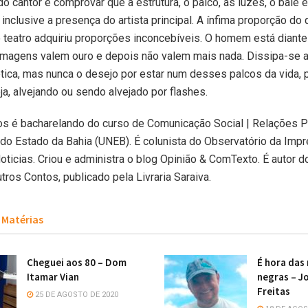
o cantor é comprovar que a estrutura, o palco, as luzes, o balé 
inclusive a presença do artista principal. A ínfima proporção do
o teatro adquiriu proporções inconcebíveis. O homem está diant
imagens valem ouro e depois não valem mais nada. Dissipa-se a
 ética, mas nunca o desejo por estar num desses palcos da vida, 
eja, alvejando ou sendo alvejado por flashes.
s é bacharelando do curso de Comunicação Social | Relações P
do Estado da Bahia (UNEB). É colunista do Observatório da Imp
Noticias. Criou e administra o blog Opinião & ComTexto. É autor do
ros Contos, publicado pela Livraria Saraiva.
Matérias
Cheguei aos 80 – Dom
É hora das
Itamar Vian
negras – Jo
Freitas
25 DE AGOSTO DE 2020