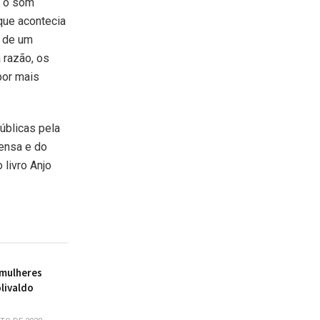
e o som
 que acontecia
e de um
 razão, os
por mais
úblicas pela
rensa e do
 livro Anjo
 mulheres
livaldo