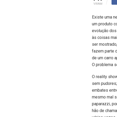
VIRAM
Existe uma n
um produto co
evolução dos
às coisas mai
ser mostrado
fazem parte d
de um carro 
O problema se
O reality sho
sem pudores;
embates entre
mesmo mal sã
paparazzi, po
hão de chamar