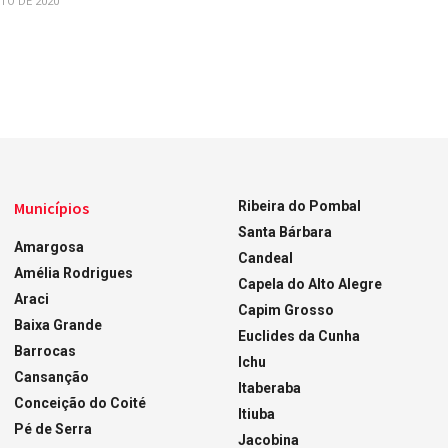
TO DE 2020
Municípios
Ribeira do Pombal
Santa Bárbara
Amargosa
Candeal
Amélia Rodrigues
Capela do Alto Alegre
Araci
Capim Grosso
Baixa Grande
Euclides da Cunha
Barrocas
Ichu
Cansanção
Itaberaba
Conceição do Coité
Itiuba
Pé de Serra
Jacobina