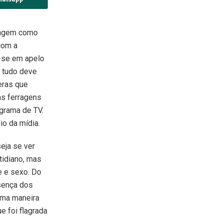
magem como
com a
-se em apelo
e tudo deve
eras que
às ferragens
grama de TV.
lio da mídia.
eja se ver
tidiano, mas
e e sexo. Do
sença dos
uma maneira
e foi flagrada