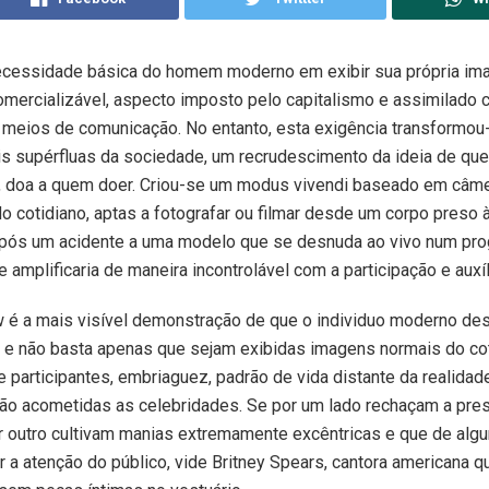
ecessidade básica do homem moderno em exibir sua própria i
mercializável, aspecto imposto pelo capitalismo e assimilado 
 meios de comunicação. No entanto, esta exigência transformou
s supérfluas da sociedade, um recrudescimento da ideia de qu
, doa a quem doer. Criou-se um modus vivendi baseado em câm
o cotidiano, aptas a fotografar ou filmar desde um corpo preso 
após um acidente a uma modelo que se desnuda ao vivo num pro
 amplificaria de maneira incontrolável com a participação e auxí
w é a mais visível demonstração de que o individuo moderno des
 e não basta apenas que sejam exibidas imagens normais do co
 participantes, embriaguez, padrão de vida distante da realidad
o acometidas as celebridades. Se por um lado rechaçam a pre
r outro cultivam manias extremamente excêntricas e que de alg
 a atenção do público, vide Britney Spears, cantora americana qu