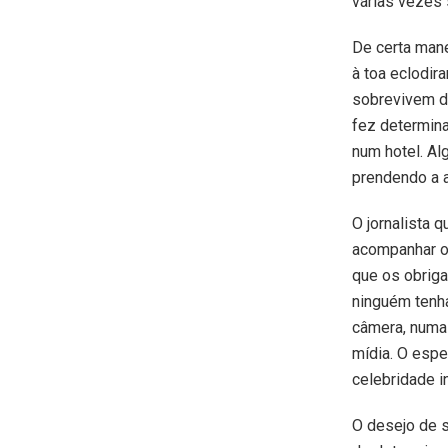
várias vezes 
De certa mane
à toa eclodir
sobrevivem d
fez determin
num hotel. A
prendendo a a
O jornalista 
acompanhar o 
que os obriga
ninguém tenha
câmera, numa
mídia. O espe
celebridade in
O desejo de 