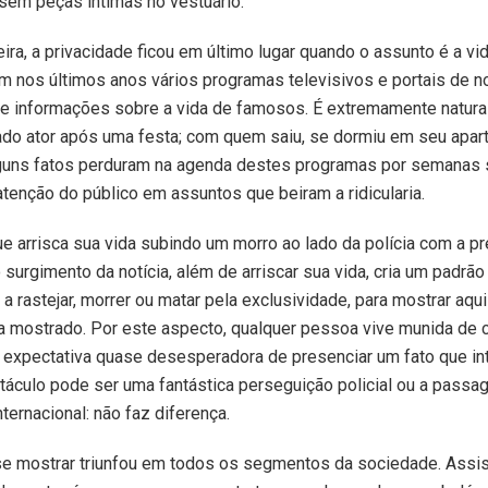
sem peças íntimas no vestuário.
ira, a privacidade ficou em último lugar quando o assunto é a vid
am nos últimos anos vários programas televisivos e portais de no
e informações sobre a vida de famosos. É extremamente natura
ado ator após uma festa; com quem saiu, se dormiu em seu apar
lguns fatos perduram na agenda destes programas por semanas 
tenção do público em assuntos que beiram a ridicularia.
que arrisca sua vida subindo um morro ao lado da polícia com a p
surgimento da notícia, além de arriscar sua vida, cria um padr
 a rastejar, morrer ou matar pela exclusividade, para mostrar aqui
 mostrado. Por este aspecto, qualquer pessoa vive munida de 
 expectativa quase desesperadora de presenciar um fato que in
táculo pode ser uma fantástica perseguição policial ou a pass
ternacional: não faz diferença.
se mostrar triunfou em todos os segmentos da sociedade. Assis