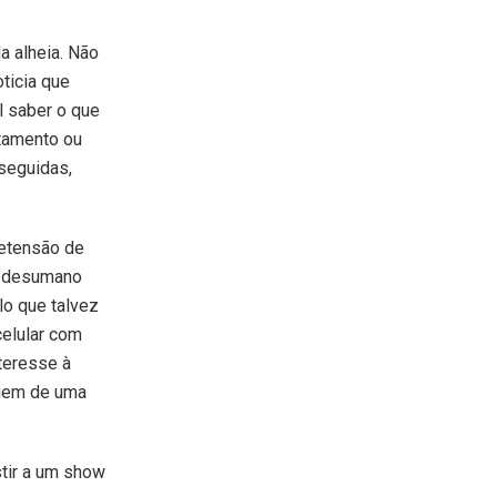
a alheia. Não
ticia que
l saber o que
tamento ou
seguidas,
retensão de
ão desumano
lo que talvez
celular com
teresse à
agem de uma
tir a um show