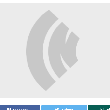
Facebook
Twittter
W