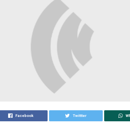
Facebook
Twittter
W