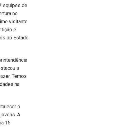
22 equipes de
rtura no
ime visitante
etição é
tos do Estado
erintendência
estacou a
lazer. Temos
idades na
rtalecer o
 jovens. A
ia 15