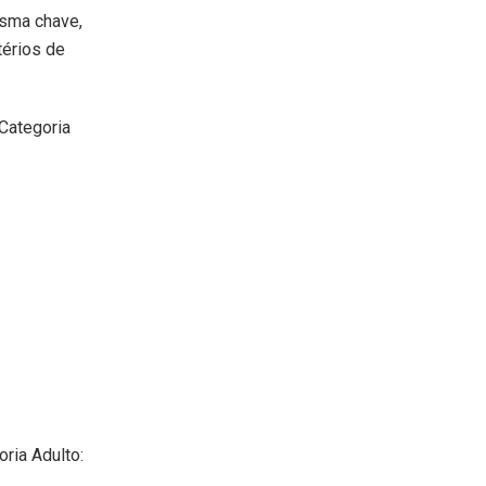
esma chave,
térios de
Categoria
ria Adulto: