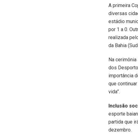
A primeira Co
diversas cida
estádio munic
por 1 a 0. Ou
realizada pe
da Bahia (Sud
Na cerimônia 
dos Desportos
importância d
que continua
vida”.
Inclusão soc
esporte baian
partida que i
dezembro.