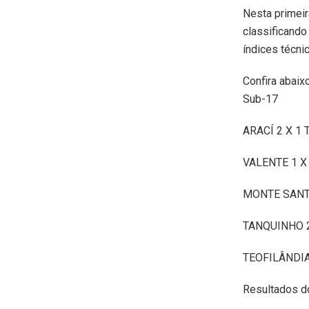
Nesta primeir
classificando
índices técni
Confira abai
Sub-17
ARACÍ 2 X 1
VALENTE 1 X
MONTE SANT
TANQUINHO 2
TEOFILÂNDIA
Resultados d