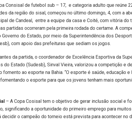
pa Consisal de futebol sub – 17, e categoria adulto que reúne 
des da região do sisal, começou no último domingo, 4, com a abe
ipal de Candeal, entre a equipe da casa e Coité, com vitória do t
tras partidas ocorreram pela primeira rodada do certame. A comp
lo Governo do Estado, por meio da Superintendência dos Despor
esb), com apoio das prefeituras que sediam os jogos.
antes da partida, o coordenador de Excelência Esportiva da Sup
 do Estado (Sudesb), Sinval Vieira, valorizou a competição e d
o fomento ao esporte na Bahia. “O esporte é saúde, educação e 
r fomentando o esporte para que os jovens tenham mais oportun
ial
– A Copa Cosisal tem o objetivo de gerar inclusão social e fo
o, significando a oportunidade do primeiro emprego para muitos
rá decidir o campeão do torneio está prevista para acontecer no d