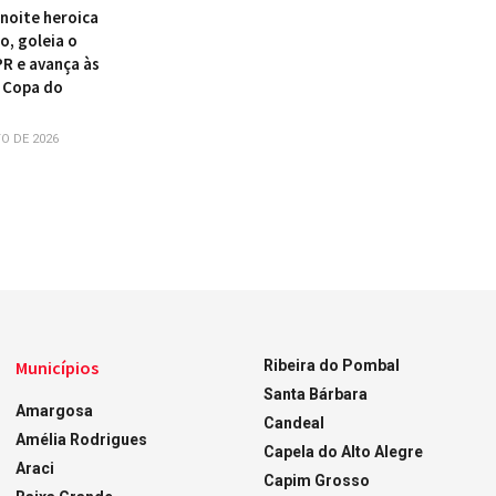
 noite heroica
o, goleia o
PR e avança às
 Copa do
O DE 2026
Municípios
Ribeira do Pombal
Santa Bárbara
Amargosa
Candeal
Amélia Rodrigues
Capela do Alto Alegre
Araci
Capim Grosso