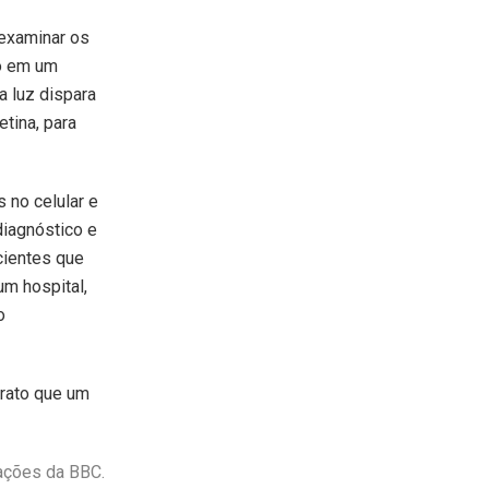
 examinar os
mo em um
 luz dispara
etina, para
 no celular e
diagnóstico e
cientes que
um hospital,
o
arato que um
ações da BBC.