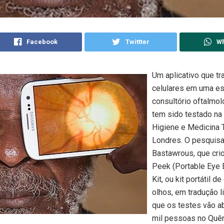
Facebook
Twittter
W
Um aplicativo que t
celulares em uma e
consultório oftalmoló
tem sido testado na
Higiene e Medicina T
Londres. O pesquis
Bastawrous, que crio
Peek (Portable Eye 
Kit, ou kit portátil 
olhos, em tradução li
que os testes vão a
mil pessoas no Quêni