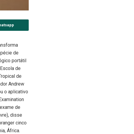
hatsapp
ransforma
spécie de
gico portátil
 Escola de
ropical de
ador Andrew
u o aplicativo
Examination
de exame de
vre), disse
branger cinco
a, África.