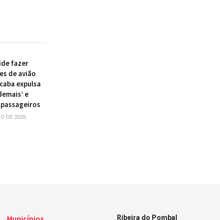
ide fazer
es de avião
acaba expulsa
demais’ e
 passageiros
O DE 2026
Municípios
Ribeira do Pombal