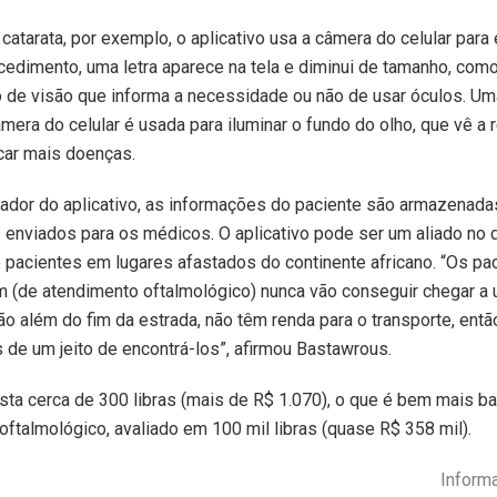
 catarata, por exemplo, o aplicativo usa a câmera do celular para
cedimento, uma letra aparece na tela e diminui de tamanho, co
de visão que informa a necessidade ou não de usar óculos. Uma
mera do celular é usada para iluminar o fundo do olho, que vê a r
icar mais doenças.
ador do aplicativo, as informações do paciente são armazenadas
 enviados para os médicos. O aplicativo pode ser um aliado no 
 pacientes em lugares afastados do continente africano. “Os pa
 (de atendimento oftalmológico) nunca vão conseguir chegar a 
ão além do fim da estrada, não têm renda para o transporte, entã
de um jeito de encontrá-los”, afirmou Bastawrous.
sta cerca de 300 libras (mais de R$ 1.070), o que é bem mais b
ftalmológico, avaliado em 100 mil libras (quase R$ 358 mil).
Inform