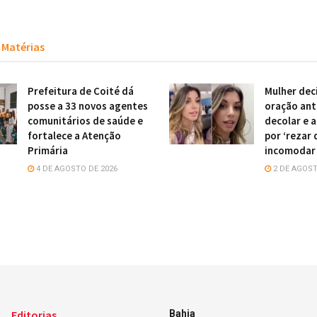
Matérias
Prefeitura de Coité dá
Mulher dec
posse a 33 novos agentes
oração ant
comunitários de saúde e
decolar e 
fortalece a Atenção
por ‘rezar 
Primária
incomodar
4 DE AGOSTO DE 2026
2 DE AGOST
Editorias
Bahia