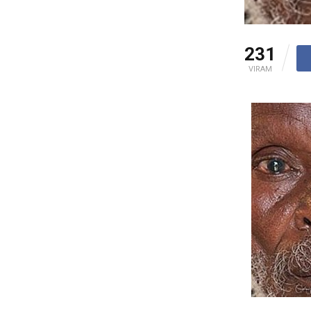
231
VIRAM