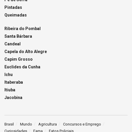
Pintadas
Queimadas
Ribeira do Pombal
Santa Bárbara
Candeal
Capela do Alto Alegre
Capim Grosso
Euclides da Cunha
Ichu
Itaberaba
Itiuba
Jacobina
Brasil
Mundo
Agricultura
Concursos e Emprego
Curiosidades
Fama
Fatos Policiais