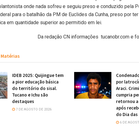
lantonista onde nada sofreu e seguiu preso e conduzido pela Po
deral para o batalhão da PM de Euclides da Cunha, preso por ter
ica em quantidade superior ao permitido em lei.
Da redação CN informações tucanobr.com e fot
Matérias
IDEB 2025: Quijingue tem
Condenado
a pior educação básica
por latrocí
do território do sisal.
Araci. Crim
Tucano e Ichu são
cumpria pe
destaques
retornou a
após receb
7 DE AGOSTO DE 2026
do Dia das
6 DE AGOST