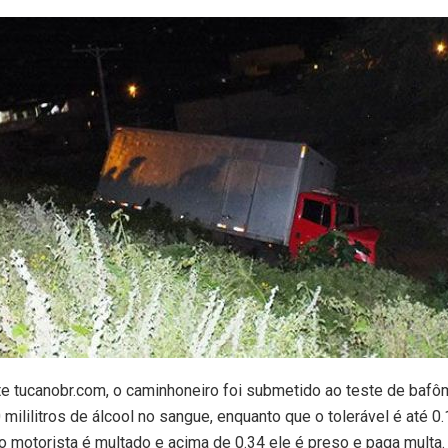
e tucanobr.com, o caminhoneiro foi submetido ao teste de bafô
 mililitros de álcool no sangue, enquanto que o tolerável é até 0.1
 o motorista é multado e acima de 0.34 ele é preso e paga multa.