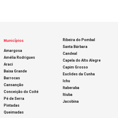
Municípios
Ribeira do Pombal
Santa Bárbara
Amargosa
Candeal
Amélia Rodrigues
Capela do Alto Alegre
Araci
Capim Grosso
Baixa Grande
Euclides da Cunha
Barrocas
Ichu
Cansanção
Itaberaba
Conceição do Coité
Itiuba
Pé de Serra
Jacobina
Pintadas
Queimadas