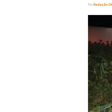
Por
Redação C