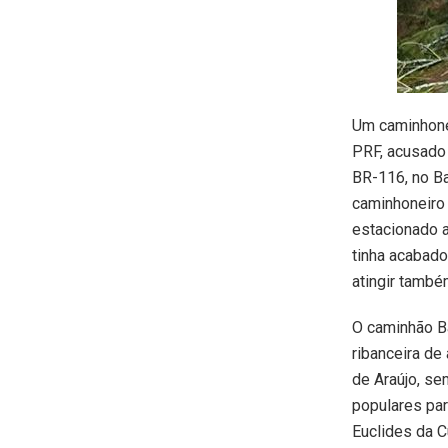
Um caminhonei
PRF, acusado 
BR-116, no B
caminhoneiro 
estacionado a
tinha acabado
atingir també
O caminhão B
ribanceira d
de Araújo, se
populares pa
Euclides da C