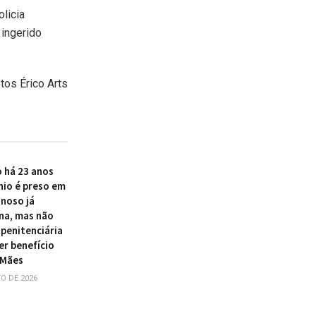
licia
 ingerido
os Érico Arts
 há 23 anos
nio é preso em
inoso já
na, mas não
 penitenciária
er benefício
 Mães
O DE 2026