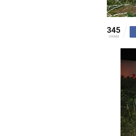
345
VIRAM