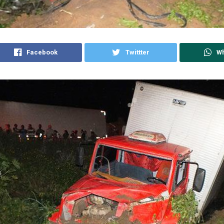
Facebook
Twittter
W