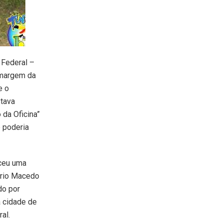
 Federal –
 margem da
e o
stava
da Oficina”
e poderia
sceu uma
ario Macedo
do por
 cidade de
al.