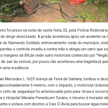
ro foi preso na noite de sexta-feira, 02, pela Polícia Rodoviária
de dirigir alcoolizado. A prisão aconteceu após um acidente na
ar do Raimundo Soldado, entroncamento-sede do município, ond
perdeu o controle invadiu a contra mão e atingiu um carro que e
s margens da BR,de onde outro motorista conhecido por “Negão 
 de sair do veículo, por pouco não aconteceu uma tragédia já qu
m uma residência.
aú Mercedes L 1620 licença de Feira de Santana, tombou e de
e aproximadamente 6 metros, com o impacto, o motorista Izidom
m cinto de segurança foi arremessado pelo para- brisa e socorri
ra o Hospital Mariana Penedo,em Tucano, o mesmo é morador da
unha e estava com destino a Dias D´Avila para buscar água miner