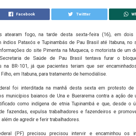
Facebook
Twittter
W
s atearam fogo, na tarde desta sexta-feira (16), em dois
m índios Pataxós e Tupinambás de Pau Brasil até Itabuna, no s
nformações do site Pimenta na Muqueca, o motorista de um d
Secretaria de Saúde de Pau Brasil tentava furar o bloque
s na BR-101, já que pacientes teriam que ser encaminhado
j Filho, em Itabuna, para tratamento de hemodiálise.
deral foi interditada na manhã desta sexta em protesto de
s municípios baianos de Una e Buerarema contra a ação de
ntificado como indígena de etnia Tupinambá e que, desde o úl
de fazendas, expulsa trabalhadores e fazendeiros e promo
 além de agredir e ferir trabalhadores.
ederal (PF) precisou precisou intervir e encaminhou os i