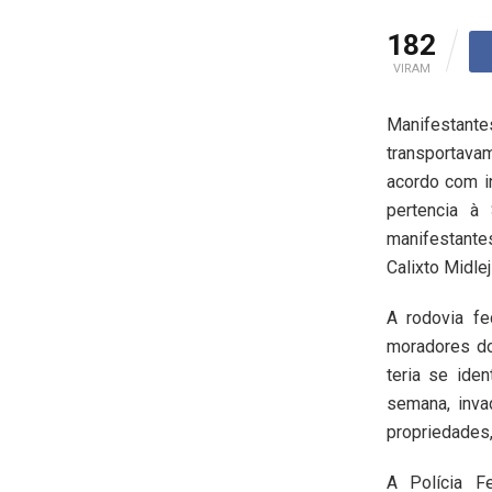
182
VIRAM
Manifestante
transportava
acordo com i
pertencia à 
manifestante
Calixto Midle
A rodovia fe
moradores do
teria se ide
semana, inva
propriedades,
A Polícia F