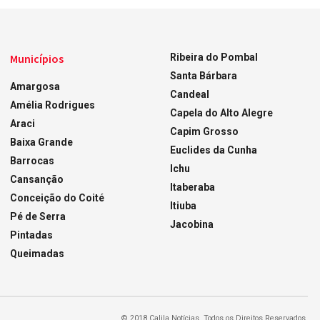
Municípios
Ribeira do Pombal
Santa Bárbara
Amargosa
Candeal
Amélia Rodrigues
Capela do Alto Alegre
Araci
Capim Grosso
Baixa Grande
Euclides da Cunha
Barrocas
Ichu
Cansanção
Itaberaba
Conceição do Coité
Itiuba
Pé de Serra
Jacobina
Pintadas
Queimadas
© 2018 Calila Notícias. Todos os Direitos Reservados.