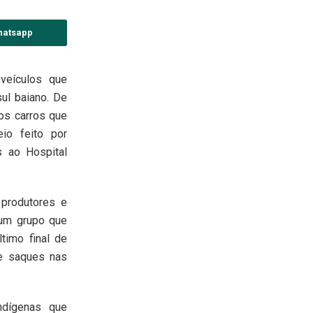
hatsapp
 veículos que
ul baiano. De
os carros que
io feito por
s ao Hospital
 produtores e
 um grupo que
timo final de
ve saques nas
ndígenas que