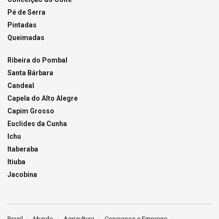
Pé de Serra
Pintadas
Queimadas
Ribeira do Pombal
Santa Bárbara
Candeal
Capela do Alto Alegre
Capim Grosso
Euclides da Cunha
Ichu
Itaberaba
Itiuba
Jacobina
Brasil
Mundo
Agricultura
Concursos e Emprego