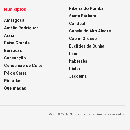
Municípios
Ribeira do Pombal
Santa Bárbara
Amargosa
Candeal
Amélia Rodrigues
Capela do Alto Alegre
Araci
Capim Grosso
Baixa Grande
Euclides da Cunha
Barrocas
Ichu
Cansanção
Itaberaba
Conceição do Coité
Itiuba
Pé de Serra
Jacobina
Pintadas
Queimadas
© 2018 Calila Notícias. Todos os Direitos Reservados.