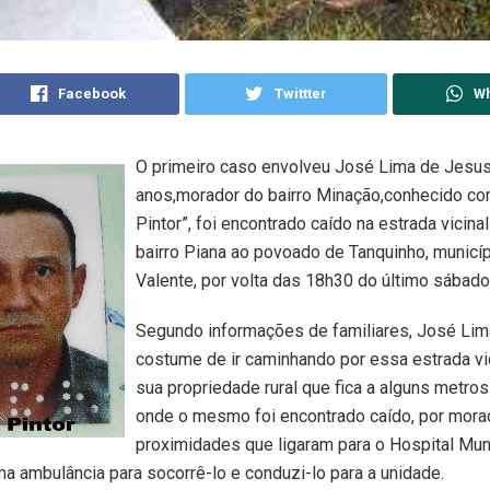
Facebook
Twittter
W
O primeiro caso envolveu José Lima de Jesu
anos,morador do bairro Minação,conhecido c
Pintor”, foi encontrado caído na estrada vicinal
bairro Piana ao povoado de Tanquinho, municí
Valente, por volta das 18h30 do último sábado
Segundo informações de familiares, José Lima
costume de ir caminhando por essa estrada vic
sua propriedade rural que fica a alguns metros
onde o mesmo foi encontrado caído, por mor
proximidades que ligaram para o Hospital Mun
ma ambulância para socorrê-lo e conduzi-lo para a unidade.