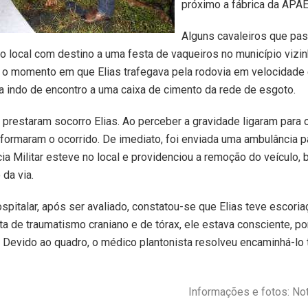
próximo a fábrica da APAE
Alguns cavaleiros que pa
 local com destino a uma festa de vaqueiros no município vizi
 o momento em que Elias trafegava pela rodovia em velocidade
va indo de encontro a uma caixa de cimento da rede de esgoto.
 prestaram socorro Elias. Ao perceber a gravidade ligaram para 
nformaram o ocorrido. De imediato, foi enviada uma ambulância p
ícia Militar esteve no local e providenciou a remoção do veículo
da via.
spitalar, após ser avaliado, constatou-se que Elias teve escori
ta de traumatismo craniano e de tórax, ele estava consciente, p
 Devido ao quadro, o médico plantonista resolveu encaminhá-l
Informações e fotos: Not