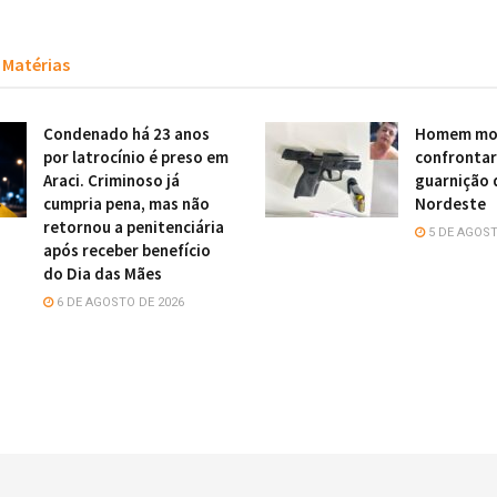
Matérias
Condenado há 23 anos
Homem mor
por latrocínio é preso em
confronta
Araci. Criminoso já
guarnição 
cumpria pena, mas não
Nordeste
retornou a penitenciária
5 DE AGOST
após receber benefício
do Dia das Mães
6 DE AGOSTO DE 2026