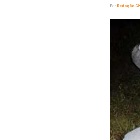
Por
Redação C