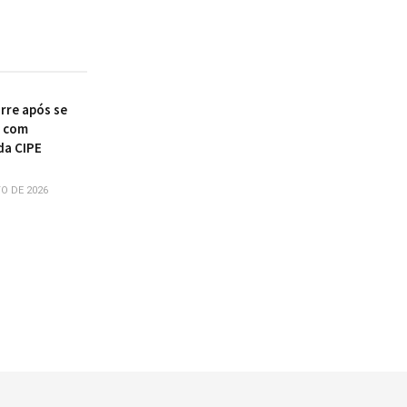
re após se
r com
da CIPE
O DE 2026