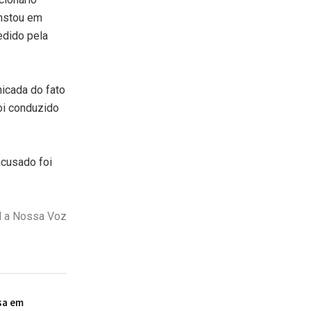
onstou em
edido pela
nicada do fato
oi conduzido
acusado foi
l a Nossa Voz
sa em