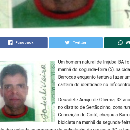
Facebook
Twittter
W
Um homem natural de Irajuba-BA fo
manhã de segunda-feira (5), na cid
Barrocas enquanto tentava fazer u
carteira de identidade no Infocentro
Deusdete Araújo de Oliveira, 33 ano
no distrito de Sertãozinho, zona rur
Conceição do Coité, chegou a Barr
bicicleta na manhã da segunda-feira
de deu entrada ao processo de solicitação de um novo RG, o fun