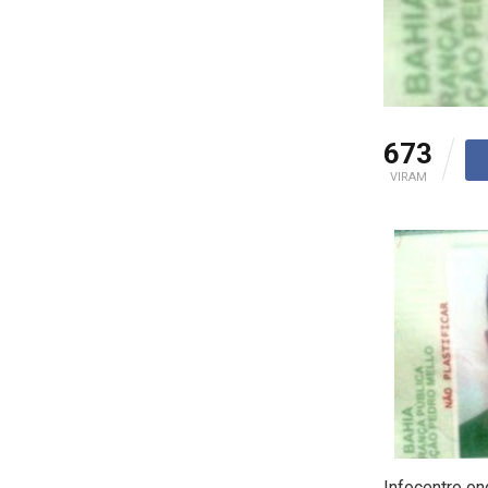
673
VIRAM
Infocentro on