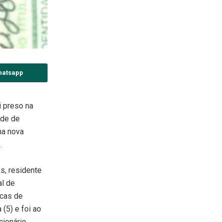
hatsapp
i preso na
ade de
ma nova
.
s, residente
al de
ocas de
 (5) e foi ao
cionário