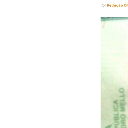
Por
Redação C