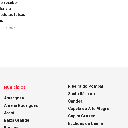
ao receber
dência
édulas falsas
os
O DE 2026
Municípios
Ribeira do Pombal
Santa Bárbara
Amargosa
Candeal
Amélia Rodrigues
Capela do Alto Alegre
Araci
Capim Grosso
Baixa Grande
Euclides da Cunha
Barrocas