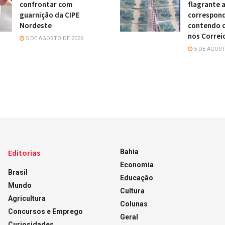
confrontar com
flagrante 
guarnição da CIPE
correspon
Nordeste
contendo c
nos Correi
5 DE AGOSTO DE 2026
5 DE AGOST
Editorias
Bahia
Economia
Brasil
Educação
Mundo
Cultura
Agricultura
Colunas
Concursos e Emprego
Geral
Curiosidades