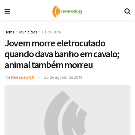
Home
Municípios
Pé de Serra
Jovem morre eletrocutado
quando dava banho em cavalo;
animal também morreu
Por
Redação CN
26 de agosto de 2013