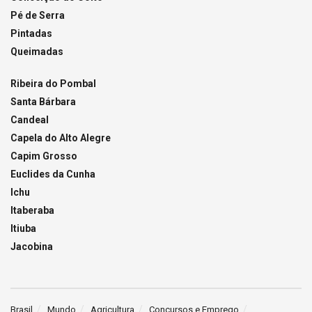
Pé de Serra
Pintadas
Queimadas
Ribeira do Pombal
Santa Bárbara
Candeal
Capela do Alto Alegre
Capim Grosso
Euclides da Cunha
Ichu
Itaberaba
Itiuba
Jacobina
Brasil
Mundo
Agricultura
Concursos e Emprego