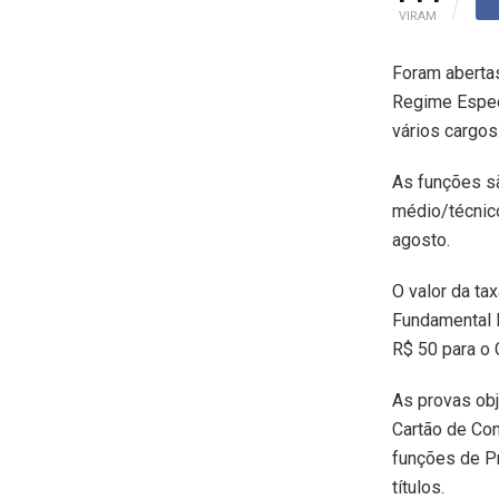
VIRAM
Foram abertas
Regime Especi
vários cargos
As funções sã
médio/técnico
agosto.
O valor da ta
Fundamental I
R$ 50 para o 
As provas obj
Cartão de Con
funções de P
títulos.