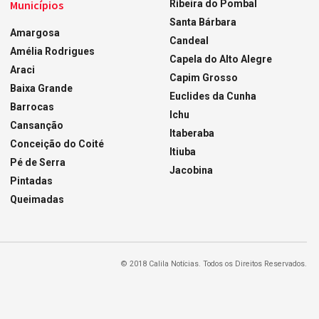
Municípios
Ribeira do Pombal
Santa Bárbara
Amargosa
Candeal
Amélia Rodrigues
Capela do Alto Alegre
Araci
Capim Grosso
Baixa Grande
Euclides da Cunha
Barrocas
Ichu
Cansanção
Itaberaba
Conceição do Coité
Itiuba
Pé de Serra
Jacobina
Pintadas
Queimadas
© 2018 Calila Notícias. Todos os Direitos Reservados.