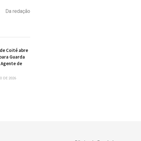
Da redação
 de Coité abre
para Guarda
e Agente de
O DE 2026