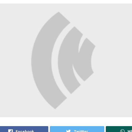
Facebook
Twittter
W