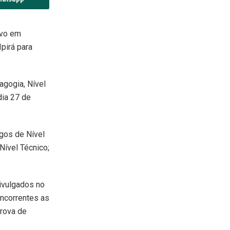
ivo em
pirá para
agogia, Nível
dia 27 de
rgos de Nível
Nível Técnico;
ivulgados no
oncorrentes as
rova de