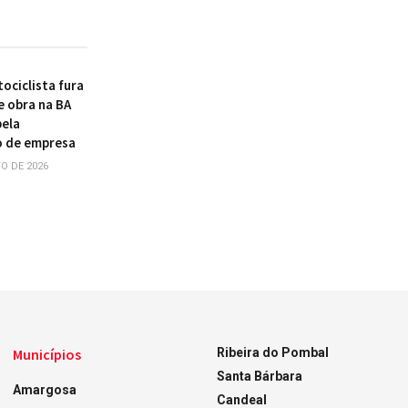
ociclista fura
e obra na BA
pela
o de empresa
O DE 2026
Municípios
Ribeira do Pombal
Santa Bárbara
Amargosa
Candeal