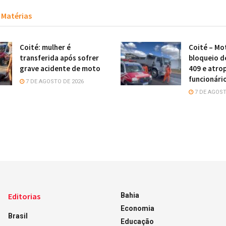
Matérias
Coité: mulher é
Coité – Mot
transferida após sofrer
bloqueio d
grave acidente de moto
409 e atro
funcionári
7 DE AGOSTO DE 2026
7 DE AGOST
Editorias
Bahia
Economia
Brasil
Educação