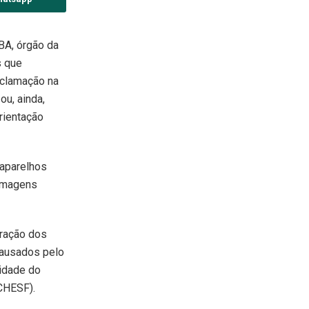
BA, órgão da
s que
eclamação na
ou, ainda,
orientação
 aparelhos
 imagens
ração dos
causados pelo
cidade do
(CHESF).