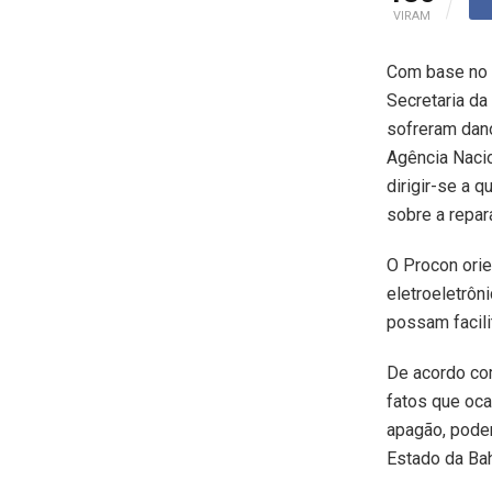
VIRAM
Com base no 
Secretaria da
sofreram dano
Agência Nacion
dirigir-se a 
sobre a repa
O Procon orie
eletroeletrôn
possam facili
De acordo co
fatos que oc
apagão, poden
Estado da Bah