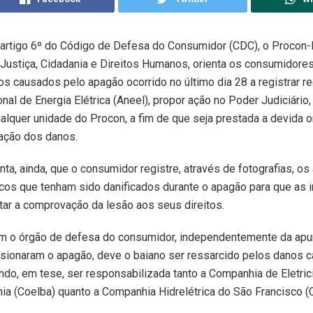
artigo 6º do Código de Defesa do Consumidor (CDC), o Procon-
 Justiça, Cidadania e Direitos Humanos, orienta os consumidore
s causados pelo apagão ocorrido no último dia 28 a registrar r
al de Energia Elétrica (Aneel), propor ação no Poder Judiciário, 
qualquer unidade do Procon, a fim de que seja prestada a devida 
ração dos danos.
nta, ainda, que o consumidor registre, através de fotografias, os
icos que tenham sido danificados durante o apagão para que as
tar a comprovação da lesão aos seus direitos.
m o órgão de defesa do consumidor, independentemente da apu
asionaram o apagão, deve o baiano ser ressarcido pelos danos 
do, em tese, ser responsabilizada tanto a Companhia de Eletri
ia (Coelba) quanto a Companhia Hidrelétrica do São Francisco 