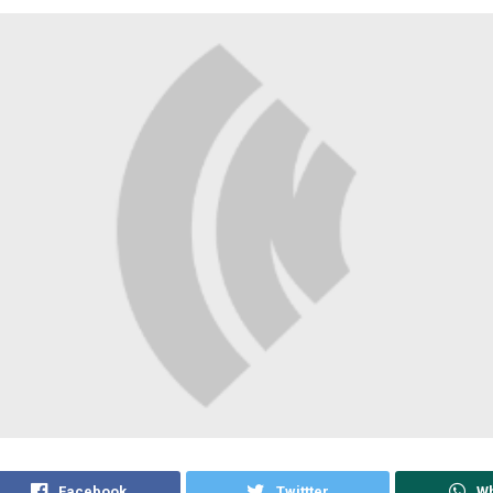
Facebook
Twittter
W