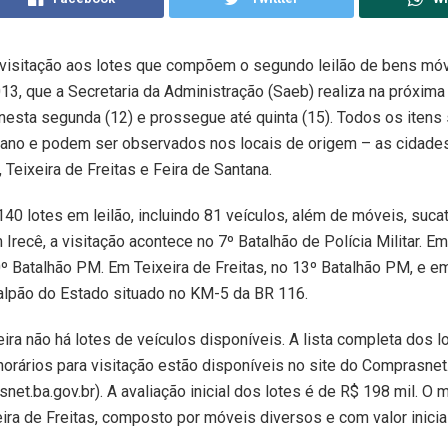
 visitação aos lotes que compõem o segundo leilão de bens mó
3, que a Secretaria da Administração (Saeb) realiza na próxima 
nesta segunda (12) e prossegue até quinta (15). Todos os itens
aiano e podem ser observados nos locais de origem – as cidades
 Teixeira de Freitas e Feira de Santana.
 140 lotes em leilão, incluindo 81 veículos, além de móveis, sucat
 Irecê, a visitação acontece no 7º Batalhão de Polícia Militar. E
º Batalhão PM. Em Teixeira de Freitas, no 13º Batalhão PM, e e
alpão do Estado situado no KM-5 da BR 116.
ra não há lotes de veículos disponíveis. A lista completa dos lo
orários para visitação estão disponíveis no site do Comprasnet
et.ba.gov.br). A avaliação inicial dos lotes é de R$ 198 mil. O 
ira de Freitas, composto por móveis diversos e com valor inicia