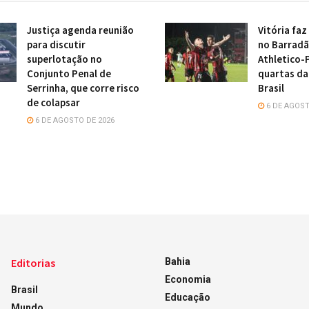
Justiça agenda reunião
Vitória faz
para discutir
no Barradã
superlotação no
Athletico-
Conjunto Penal de
quartas da
Serrinha, que corre risco
Brasil
de colapsar
6 DE AGOST
6 DE AGOSTO DE 2026
Editorias
Bahia
Economia
Brasil
Educação
Mundo