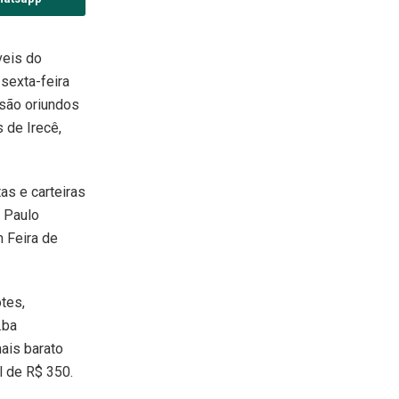
veis do
sexta-feira
 são oriundos
 de Irecê,
as e carteiras
m Paulo
m Feira de
tes,
.ba
mais barato
l de R$ 350.