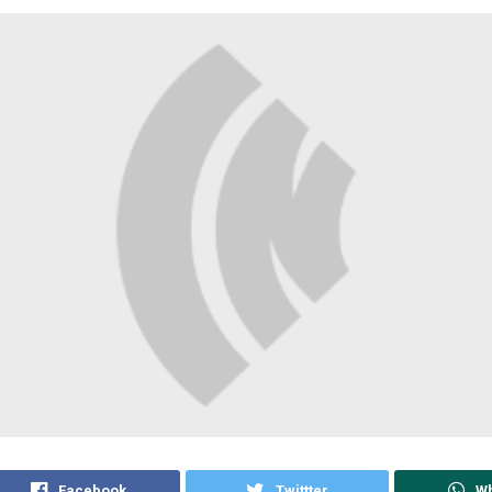
Facebook
Twittter
W