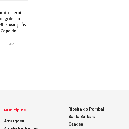
 noite heroica
o, goleia o
PR e avança às
 Copa do
O DE 2026
Municípios
Ribeira do Pombal
Santa Bárbara
Amargosa
Candeal
Amélia Rodrigues