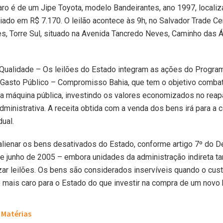
aro é de um Jipe Toyota, modelo Bandeirantes, ano 1997, locali
iado em R$ 7.170. O leilão acontece às 9h, no Salvador Trade Cen
, Torre Sul, situado na Avenida Tancredo Neves, Caminho das 
Qualidade – Os leilões do Estado integram as ações do Progra
 Gasto Público – Compromisso Bahia, que tem o objetivo combat
na máquina pública, investindo os valores economizados no rea
administrativa. A receita obtida com a venda dos bens irá para a 
ual.
lienar os bens desativados do Estado, conforme artigo 7º do D
de junho de 2005 – embora unidades da administração indireta 
ar leilões. Os bens são considerados inservíveis quando o cus
mais caro para o Estado do que investir na compra de um novo
Matérias