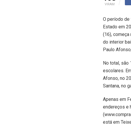
VIRAM
O período de
Estado em 201
(16), começa 
do interior b
Paulo Afonso,
No total, são
escolares. Em
Afonso, no 20
Santana, no g
Apenas em Fei
endereços e h
(www.comprasn
está em Teixe