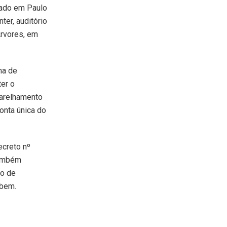
zado em Paulo
ter, auditório
Árvores, em
ma de
er o
parelhamento
conta única do
ecreto nº
também
to de
 bem.