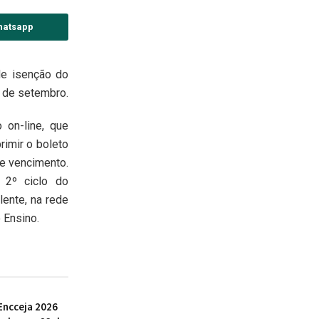
hatsapp
de isenção do
5 de setembro.
 on-line, que
primir o boleto
de vencimento.
 2º ciclo do
lente, na rede
o Ensino.
Encceja 2026