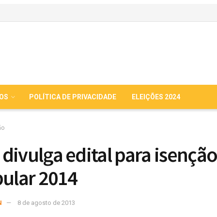
IOS
POLÍTICA DE PRIVACIDADE
ELEIÇÕES 2024
ão
divulga edital para isençã
bular 2014
N
8 de agosto de 2013