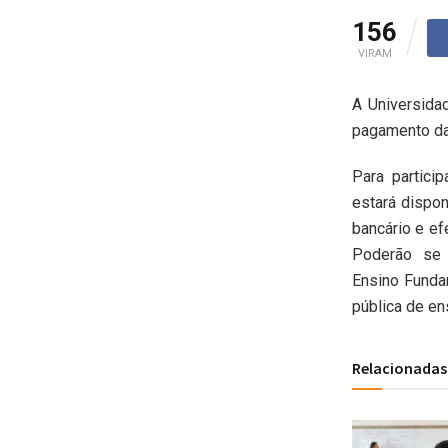
156
VIRAM
A Universida
pagamento da 
Para partici
estará dispon
bancário e ef
Poderão se 
Ensino Fundam
pública de en
Relacionadas