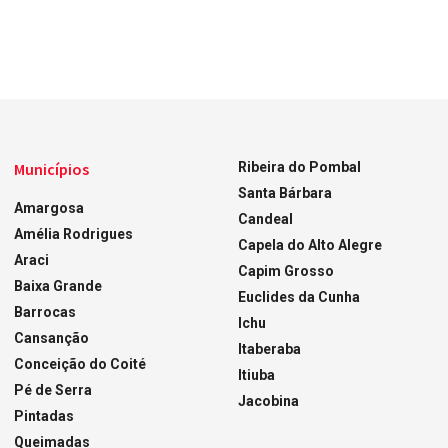
Municípios
Ribeira do Pombal
Santa Bárbara
Amargosa
Candeal
Amélia Rodrigues
Capela do Alto Alegre
Araci
Capim Grosso
Baixa Grande
Euclides da Cunha
Barrocas
Ichu
Cansanção
Itaberaba
Conceição do Coité
Itiuba
Pé de Serra
Jacobina
Pintadas
Queimadas