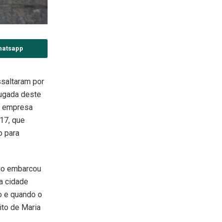
hatsapp
saltaram por
rugada deste
a empresa
17, que
 para
rio embarcou
a cidade
 e quando o
ito de Maria