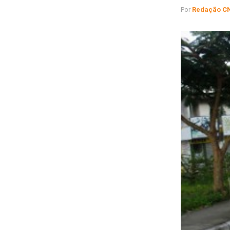
Por
Redação C