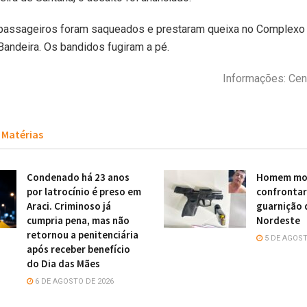
passageiros foram saqueados e prestaram queixa no Complexo 
Bandeira. Os bandidos fugiram a pé.
Informações: Cent
Matérias
Condenado há 23 anos
Homem mor
por latrocínio é preso em
confronta
Araci. Criminoso já
guarnição 
cumpria pena, mas não
Nordeste
retornou a penitenciária
5 DE AGOST
após receber benefício
do Dia das Mães
6 DE AGOSTO DE 2026