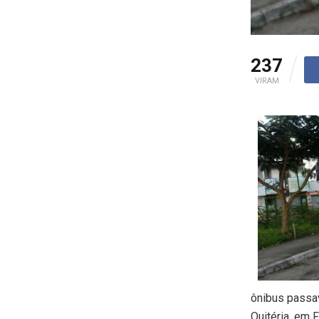
237
VIRAM
ônibus passav
Quitéria, em F