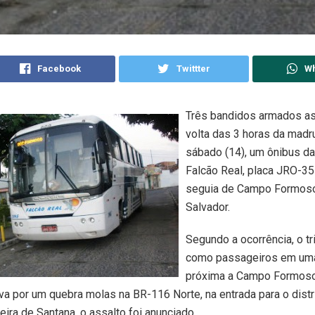
Facebook
Twittter
W
Três bandidos armados as
volta das 3 horas da mad
sábado (14), um ônibus d
Falcão Real, placa JRO-35
seguia de Campo Formoso
Salvador.
Segundo a ocorrência, o t
como passageiros em um
próxima a Campo Formoso
a por um quebra molas na BR-116 Norte, na entrada para o distr
eira de Santana, o assalto foi anunciado.