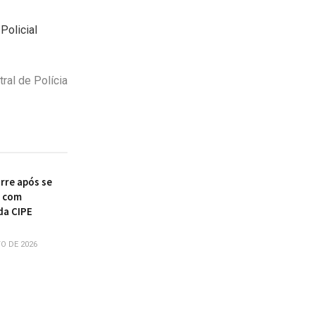
Policial
ral de Polícia
re após se
r com
da CIPE
O DE 2026