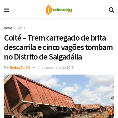
Home
Bahia
Coité – Trem carregado de brita
descarrila e cinco vagões tombam
no Distrito de Salgadália
Por
Redação CN
1 de setembro de 2013