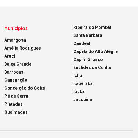
Municípios
Ribeira do Pombal
Santa Bárbara
Amargosa
Candeal
Amélia Rodrigues
Capela do Alto Alegre
Araci
Capim Grosso
Baixa Grande
Euclides da Cunha
Barrocas
Ichu
Cansanção
Itaberaba
Conceição do Coité
Itiuba
Pé de Serra
Jacobina
Pintadas
Queimadas