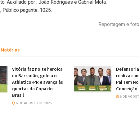
eto. Auxiliado por : João Rodrigues e Gabriel Mota.
 Público pagante: 1025.
Reportagem e fotos
Matérias
Vitória faz noite heroica
Defensoria
no Barradão, goleia o
realiza ca
Athletico-PR e avança às
Pai Tem N
quartas da Copa do
Conceição 
Brasil
6 DE AGOST
6 DE AGOSTO DE 2026