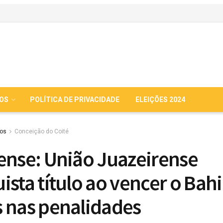
IOS
POLÍTICA DE PRIVACIDADE
ELEIÇÕES 2024
ios
Conceição do Coité
ense: União Juazeirense
ista título ao vencer o Bah
 nas penalidades