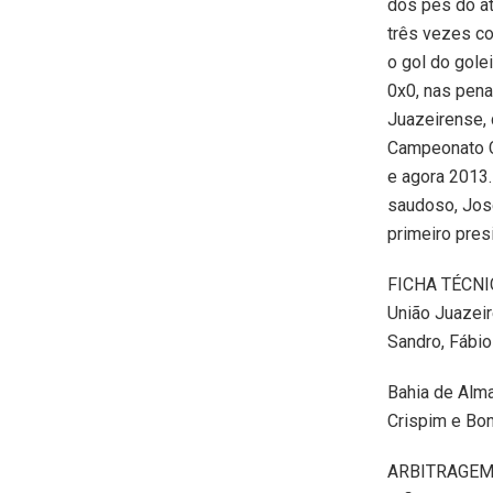
dos pés do a
três vezes co
o gol do gole
0x0, nas pena
Juazeirense, 
Campeonato C
e agora 2013
saudoso, Jos
primeiro pres
FICHA TÉCNI
União Juazeir
Sandro, Fábio
Bahia de Alma
Crispim e Bon
ARBITRAGEM