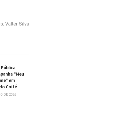
: Valter Silva
 Pública
mpanha “Meu
ome” em
do Coité
O DE 2026