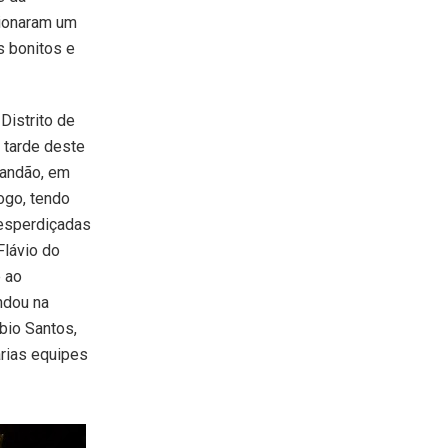
cionaram um
s bonitos e
 Distrito de
 tarde deste
Vandão, em
ogo, tendo
esperdiçadas
Flávio do
e ao
ndou na
ábio Santos,
rias equipes