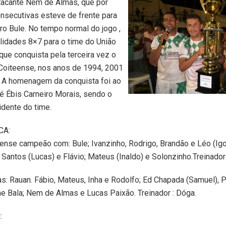
tacante Nem de Almas, que por
nsecutivas esteve de frente para
iro Bule. No tempo normal do jogo ,
lidades 8×7 para o time do União
que conquista pela terceira vez o
oiteense, nos anos de 1994, 2001
. A homenagem da conquista foi ao
é Ébis Carneiro Morais, sendo o
idente do time.
CA:
ense campeão com: Bule; Ivanzinho, Rodrigo, Brandão e Léo (Igor
 Santos (Lucas) e Flávio; Mateus (Inaldo) e Solonzinho.Treinador
s: Rauan. Fábio, Mateus, Inha e Rodolfo; Ed Chapada (Samuel), P
e Bala; Nem de Almas e Lucas Paixão. Treinador : Dóga.
: