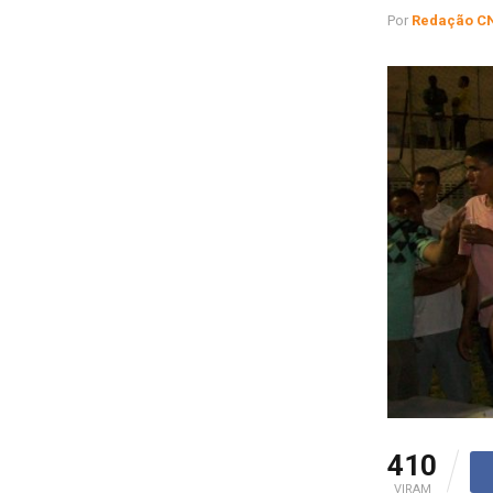
Por
Redação C
410
VIRAM