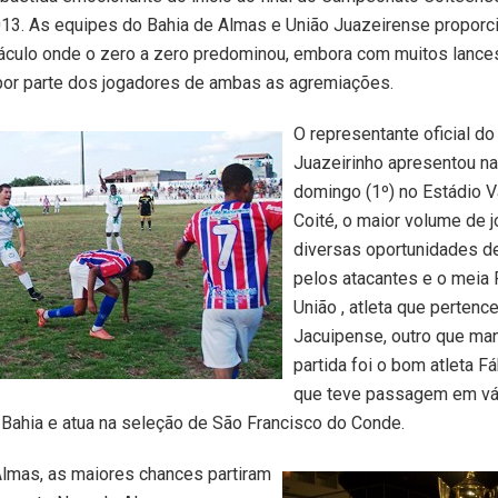
13. As equipes do Bahia de Almas e União Juazeirense propor
áculo onde o zero a zero predominou, embora com muitos lance
 por parte dos jogadores de ambas as agremiações.
O representante oficial do
Juazeirinho apresentou na
domingo (1º) no Estádio 
Coité, o maior volume de j
diversas oportunidades d
pelos atacantes e o meia 
União , atleta que pertenc
Jacuipense, outro que ma
partida foi o bom atleta F
que teve passagem em vá
 Bahia e atua na seleção de São Francisco do Conde.
Almas, as maiores chances partiram