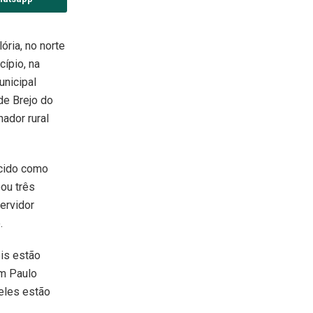
ória, no norte
cípio, na
unicipal
de Brejo do
ador rural
ecido como
eou três
ervidor
.
is estão
em Paulo
eles estão