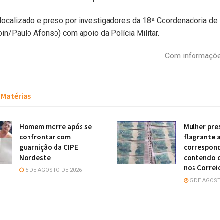
i localizado e preso por investigadores da 18ª Coordenadoria de 
rpin/Paulo Afonso) com apoio da Polícia Militar.
Com informaçõe
Matérias
Homem morre após se
Mulher pre
confrontar com
flagrante 
guarnição da CIPE
correspon
Nordeste
contendo c
nos Correi
5 DE AGOSTO DE 2026
5 DE AGOST