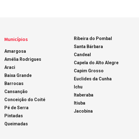
Municípios
Ribeira do Pombal
Santa Bárbara
Amargosa
Candeal
Amélia Rodrigues
Capela do Alto Alegre
Araci
Capim Grosso
Baixa Grande
Euclides da Cunha
Barrocas
Ichu
Cansanção
Itaberaba
Conceição do Coité
Itiuba
Pé de Serra
Jacobina
Pintadas
Queimadas