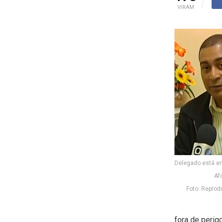
VIRAM
Delegado está em
Af
Foto: Repro
fora de perig