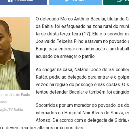
O delegado Marco Antônio Bacelar, titular de Gl
da Bahia, foi esfaqueado na zona rural do muni
tarde desta terça-feira (17). Ele e o servidor m
Josivaldo Teixeira Filho estavam no povoado 
Burgo para entregar uma intimação a um trabalh
acusado de ameaçar o patrão.
Ao chegar na casa, Natanel José de Sá, conh
Ratão, pediu ao delegado para entrar e o golp
vezes na região do pescoço e nas costas. O s
tentou defender Bacelar e também foi atingido
 hospital de Paulo
onso
Socorridos por um morador do povoado, os do
dução/TV Bahia
internados no Hospital Nair Alves de Souza, 
Afonso. De acordo com a delegacia de Glória, 
o e devem receber alta nos próximos dias.