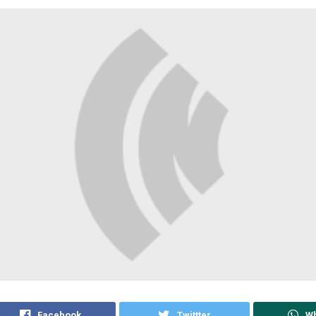
Facebook
Twittter
W