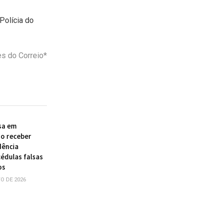
Polícia do
s do Correio*
sa em
ao receber
dência
édulas falsas
os
O DE 2026