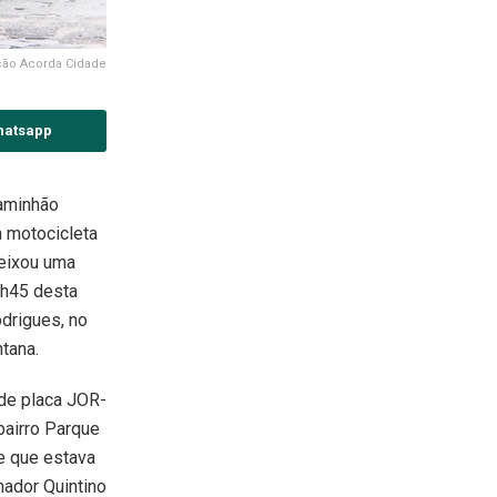
ção Acorda Cidade
hatsapp
aminhão
 motocicleta
deixou uma
0h45 desta
odrigues, no
tana.
 de placa JOR-
bairro Parque
e que estava
nador Quintino