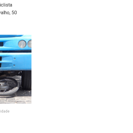
clista
alho, 50
Cidade