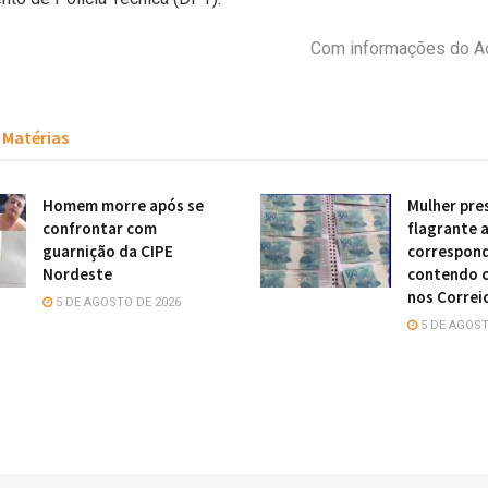
Com informações do A
Matérias
Homem morre após se
Mulher pre
confrontar com
flagrante 
guarnição da CIPE
correspon
Nordeste
contendo c
nos Correi
5 DE AGOSTO DE 2026
5 DE AGOST