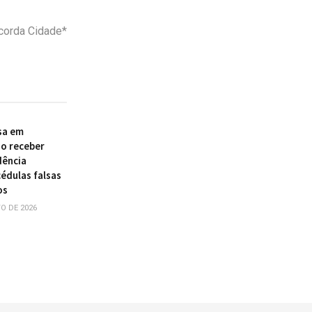
corda Cidade*
sa em
ao receber
dência
édulas falsas
os
O DE 2026