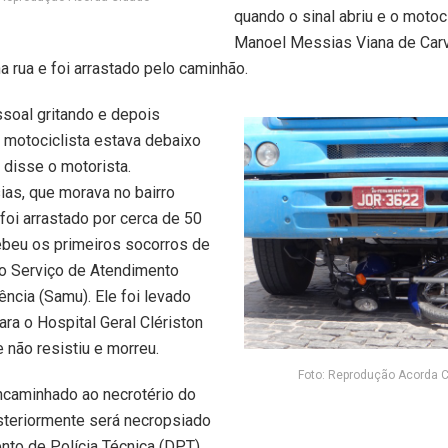
quando o sinal abriu e o motoci
Manoel Messias Viana de Carv
na rua e foi arrastado pelo caminhão.
ssoal gritando e depois
 motociclista estava debaixo
 disse o motorista.
as, que morava no bairro
foi arrastado por cerca de 50
ebeu os primeiros socorros de
o Serviço de Atendimento
ncia (Samu). Ele foi levado
ra o Hospital Geral Clériston
 não resistiu e morreu.
Foto: Reprodução Acorda 
ncaminhado ao necrotério do
steriormente será necropsiado
to de Polícia Técnica (DPT).