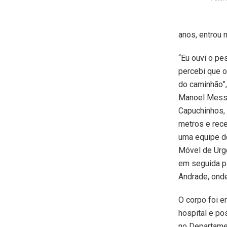
anos, entrou 
“Eu ouvi o pe
percebi que o
do caminhão”,
Manoel Messi
Capuchinhos, 
metros e rec
uma equipe d
Móvel de Urgê
em seguida pa
Andrade, onde
O corpo foi e
hospital e po
no Departamen