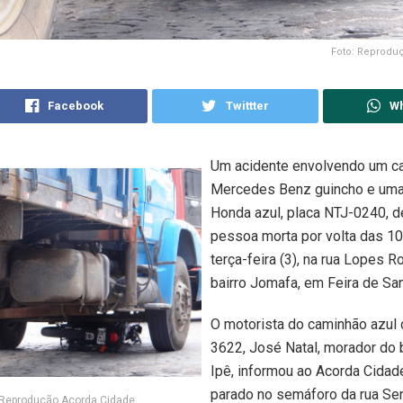
Foto: Reprodu
Facebook
Twittter
W
Um acidente envolvendo um c
Mercedes Benz guincho e uma
Honda azul, placa NTJ-0240, 
pessoa morta por volta das 1
terça-feira (3), na rua Lopes R
bairro Jomafa, em Feira de San
O motorista do caminhão azul
3622, José Natal, morador do 
Ipê, informou ao Acorda Cidad
parado no semáforo da rua Se
 Reprodução Acorda Cidade