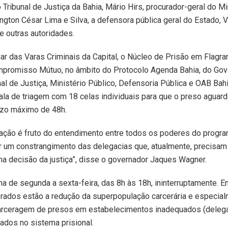
 Tribunal de Justiça da Bahia, Mário Hirs, procurador-geral do Mi
ington César Lima e Silva, a defensora pública geral do Estado, V
re outras autoridades.
iar das Varas Criminais da Capital, o Núcleo de Prisão em Flagran
promisso Mútuo, no âmbito do Protocolo Agenda Bahia, do Gov
nal de Justiça, Ministério Público, Defensoria Pública e OAB Bah
la de triagem com 18 celas individuais para que o preso aguar
razo máximo de 48h.
ação é fruto do entendimento entre todos os poderes do progr
rar um constrangimento das delegacias que, atualmente, precisam
a decisão da justiça”, disse o governador Jaques Wagner.
a de segunda a sexta-feira, das 8h às 18h, ininterruptamente. E
rados estão a redução da superpopulação carcerária e especial
arceragem de presos em estabelecimentos inadequados (delega
ados no sistema prisional.