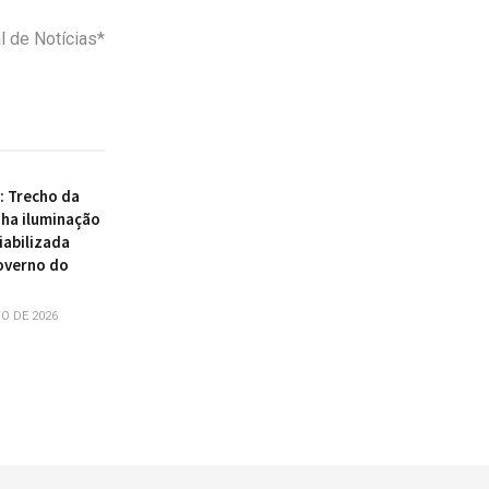
 de Notícias*
 : Trecho da
ha iluminação
iabilizada
overno do
O DE 2026