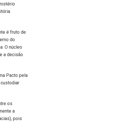
nistério
itória
te é fruto de
erno do
ia. O núcleo
de a decisão
ama Pacto pela
 custodiar
ntre os
mente a
cias), pois