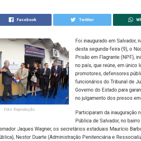
Facebook
Twittter
W
Foi inaugurado em Salvador, 
desta segunda-feira (9), o Nú
Prisão em Flagrante (NPF), ini
no país, que reúne, em único lo
promotores, defensores públ
funcionários do Tribunal de Ju
Governo do Estado para garant
no julgamento dos presos em 
Foto: Reprodução
Participaram da inauguração 
Pública de Salvador, no bairr
ernador Jaques Wagner, os secretários estaduais Maurício Barb
blica), Nestor Duarte (Administração Penitenciária e Ressociali