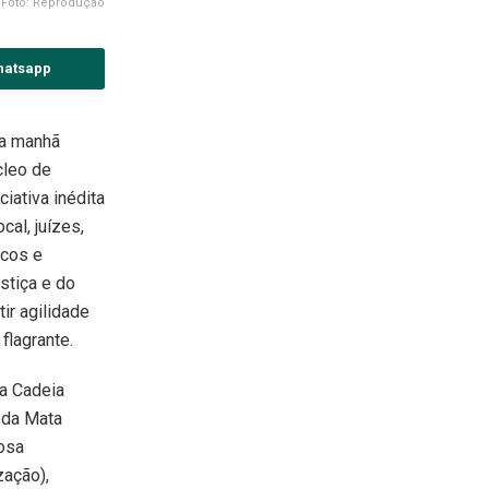
Foto: Reprodução
hatsapp
na manhã
cleo de
ciativa inédita
cal, juízes,
icos e
stiça e do
ir agilidade
flagrante.
na Cadeia
o da Mata
osa
zação),