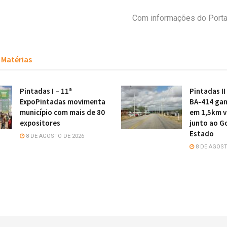
Com informações do Portal
Matérias
Pintadas I – 11ª
Pintadas II
ExpoPintadas movimenta
BA-414 gan
município com mais de 80
em 1,5km v
expositores
junto ao G
Estado
8 DE AGOSTO DE 2026
8 DE AGOST