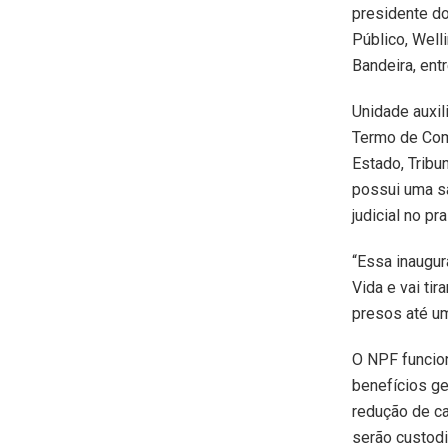
presidente do
Público, Well
Bandeira, ent
Unidade auxil
Termo de Com
Estado, Tribu
possui uma sa
judicial no p
“Essa inaugur
Vida e vai ti
presos até um
O NPF funcion
benefícios ge
redução de c
serão custodi