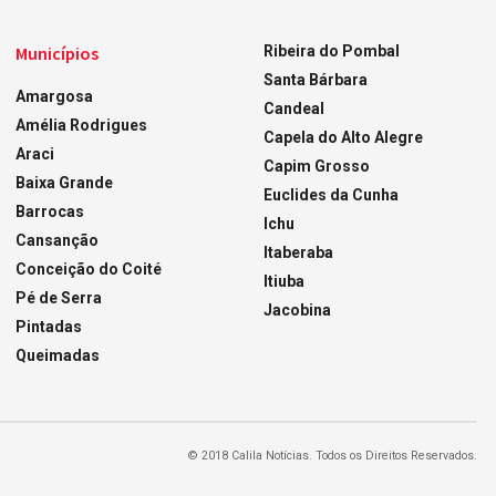
Municípios
Ribeira do Pombal
Santa Bárbara
Amargosa
Candeal
Amélia Rodrigues
Capela do Alto Alegre
Araci
Capim Grosso
Baixa Grande
Euclides da Cunha
Barrocas
Ichu
Cansanção
Itaberaba
Conceição do Coité
Itiuba
Pé de Serra
Jacobina
Pintadas
Queimadas
© 2018 Calila Notícias. Todos os Direitos Reservados.