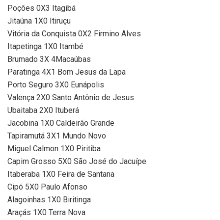
Poções 0X3 Itagibá
Jitaúna 1X0 Itiruçu
Vitória da Conquista 0X2 Firmino Alves
Itapetinga 1X0 Itambé
Brumado 3X 4Macaúbas
Paratinga 4X1 Bom Jesus da Lapa
Porto Seguro 3X0 Eunápolis
Valença 2X0 Santo Antônio de Jesus
Ubaitaba 2X0 Ituberá
Jacobina 1X0 Caldeirão Grande
Tapiramutá 3X1 Mundo Novo
Miguel Calmon 1X0 Piritiba
Capim Grosso 5X0 São José do Jacuípe
Itaberaba 1X0 Feira de Santana
Cipó 5X0 Paulo Afonso
Alagoinhas 1X0 Biritinga
Araçás 1X0 Terra Nova