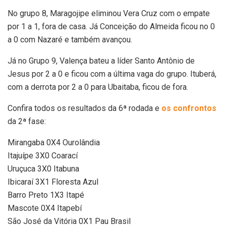
No grupo 8, Maragojipe eliminou Vera Cruz com o empate
por 1 a 1, fora de casa. Já Conceição do Almeida ficou no 0
a 0 com Nazaré e também avançou.
Já no Grupo 9, Valença bateu a líder Santo Antônio de
Jesus por 2 a 0 e ficou com a última vaga do grupo. Ituberá,
com a derrota por 2 a 0 para Ubaitaba, ficou de fora.
Confira todos os resultados da 6ª rodada e
os confrontos
da 2ª fase:
Mirangaba 0X4 Ourolândia
Itajuípe 3X0 Coarací
Uruçuca 3X0 Itabuna
Ibicaraí 3X1 Floresta Azul
Barro Preto 1X3 Itapé
Mascote 0X4 Itapebí
São José da Vitória 0X1 Pau Brasil