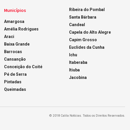
Municípios
Ribeira do Pombal
Santa Bárbara
Amargosa
Candeal
Amélia Rodrigues
Capela do Alto Alegre
Araci
Capim Grosso
Baixa Grande
Euclides da Cunha
Barrocas
Ichu
Cansanção
Itaberaba
Conceição do Coité
Itiuba
Pé de Serra
Jacobina
Pintadas
Queimadas
© 2018 Calila Notícias. Todos os Direitos Reservados.