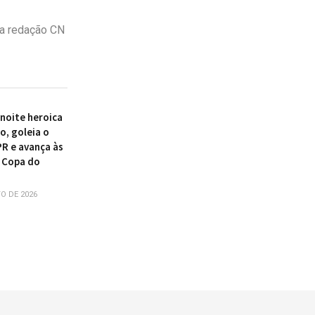
a redação CN
 noite heroica
o, goleia o
PR e avança às
 Copa do
O DE 2026