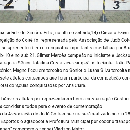
 na cidade de Simões Filho, no último sábado,14,o Circuito Baiano
nçeição do Coité foi representada pela Associação de Judô Coi
 se apresentou bem e conquistou importantes medalhas por An
b-18 e no sub 21, Gilmar Mercês campeão no Iniciante e Jacks
tegoria Sênior;Jotailma Costa vice-campeã no Inciante, João Pa
nior, Magno ficou em terceiro no Senior e Luana Silva terceira 
sete atletas coiteenses que foram participar da competição co
otal de 8,duas conquistadas por Ana Clara.
abéns os atletas por representarem bem a nossa região.Gostari
ra convidar a todos para o evento de comemoração
o da Associação de Judô Coiteense que será realizado no dia 2
 Esportes e agradecer a Prefeitura Municipal por ceder o transp
eenses”,comemora o sansei Vladson Matos.