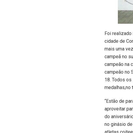
Foi realizado
cidade de Co
mais uma vez
campeã no su
campeão na ca
campeão no Sê
18. Todos os 
medalhas,no t
“Estão de par
aproveitar pa
do aniversári
no ginásio de
atletas coit