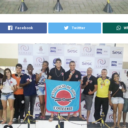
Facebook
Twittter
W