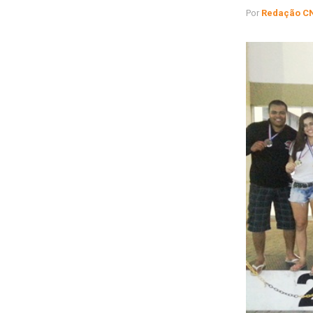
Por
Redação C