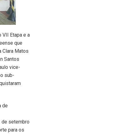
 VII Etapa e a
teense que
a Clara Matos
on Santos
ulo vice-
no sub-
nquistaram
a de
8 de setembro
orte para os