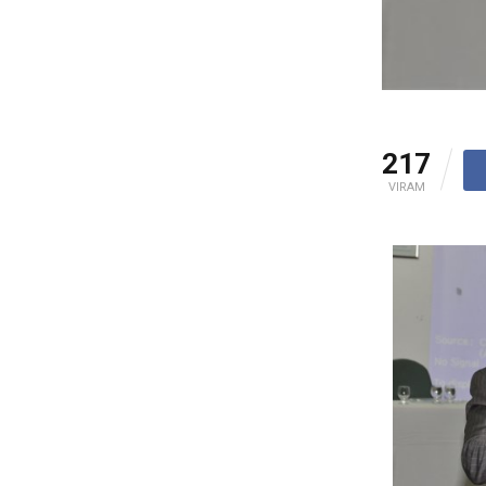
217
VIRAM