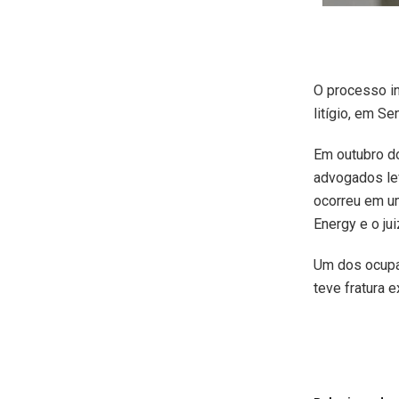
O processo in
litígio, em Se
Em outubro do
advogados lev
ocorreu em um
Energy e o jui
Um dos ocupan
teve fratura 