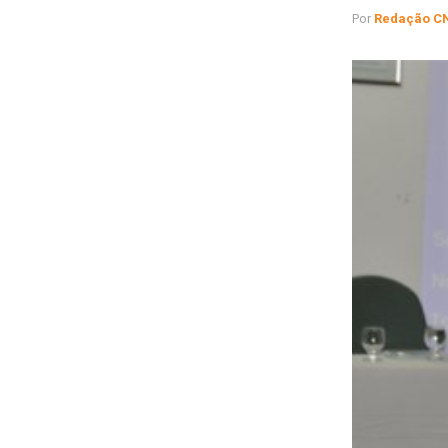
Por
Redação C