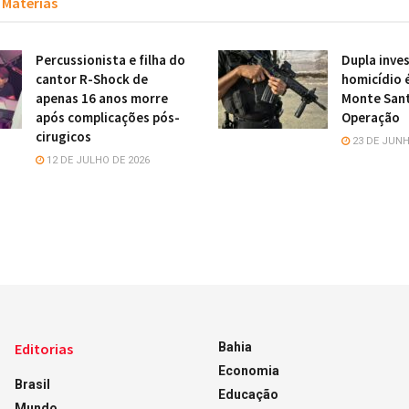
Matérias
Percussionista e filha do
Dupla inve
cantor R-Shock de
homicídio 
apenas 16 anos morre
Monte San
após complicações pós-
Operação
cirugicos
23 DE JUNH
12 DE JULHO DE 2026
Editorias
Bahia
Economia
Brasil
Educação
Mundo