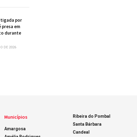
stigada por
é presa em
to durante
O DE 2026
Municípios
Ribeira do Pombal
Santa Bárbara
Amargosa
Candeal
Amélia Rodrigues