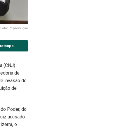
Foto: Reprodução
hatsapp
ça (CNJ)
edoria de
de invasão de
uição de
 do Poder, do
 juiz acusado
izerra, o