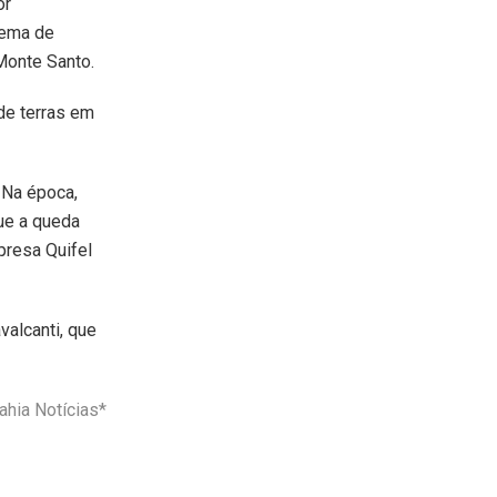
or
uema de
Monte Santo.
de terras em
 Na época,
que a queda
presa Quifel
valcanti, que
hia Notícias*