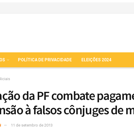
IOS
POLÍTICA DE PRIVACIDADE
ELEIÇÕES 2024
liciais
ção da PF combate pagam
nsão à falsos cônjuges de 
N
11 de setembro de 2013