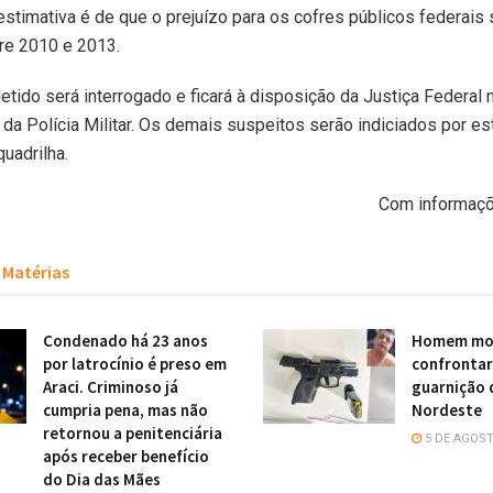
estimativa é de que o prejuízo para os cofres públicos federais 
re 2010 e 2013.
tido será interrogado e ficará à disposição da Justiça Federal 
da Polícia Militar. Os demais suspeitos serão indiciados por es
uadrilha.
Com informaçõ
Matérias
Condenado há 23 anos
Homem mor
por latrocínio é preso em
confronta
Araci. Criminoso já
guarnição 
cumpria pena, mas não
Nordeste
retornou a penitenciária
5 DE AGOST
após receber benefício
do Dia das Mães