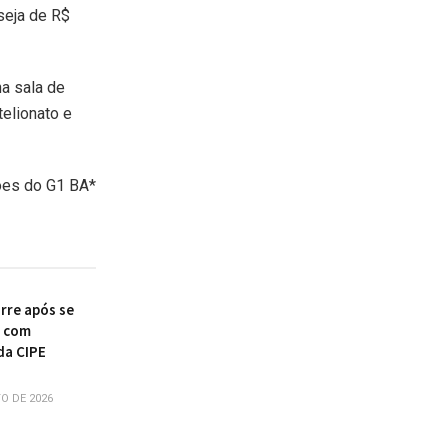
seja de R$
na sala de
telionato e
es do G1 BA*
re após se
r com
da CIPE
O DE 2026