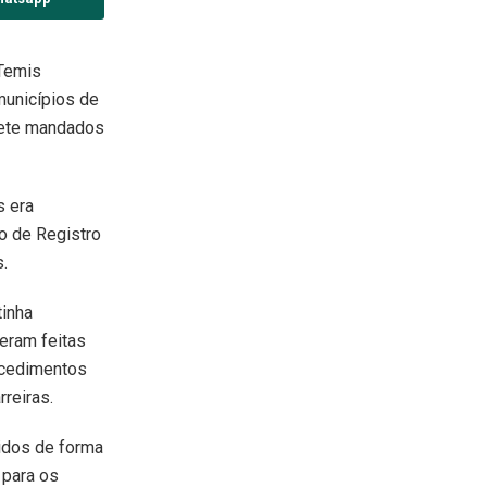
 Temis
unicípios de
 sete mandados
s era
o de Registro
.
tinha
eram feitas
rocedimentos
reiras.
idos de forma
 para os