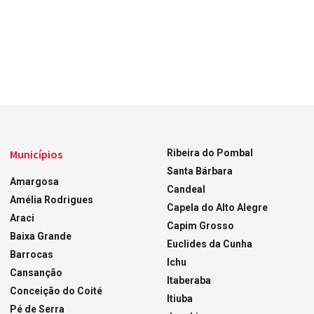
Municípios
Ribeira do Pombal
Santa Bárbara
Amargosa
Candeal
Amélia Rodrigues
Capela do Alto Alegre
Araci
Capim Grosso
Baixa Grande
Euclides da Cunha
Barrocas
Ichu
Cansanção
Itaberaba
Conceição do Coité
Itiuba
Pé de Serra