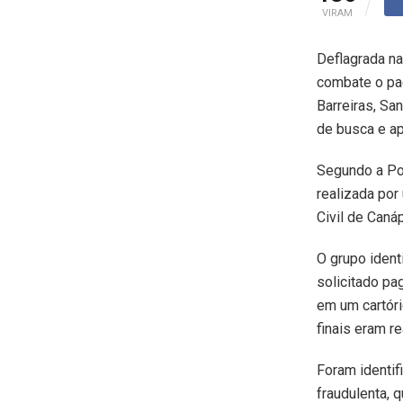
VIRAM
Deflagrada na
combate o pa
Barreiras, Sa
de busca e a
Segundo a Pol
realizada por
Civil de Caná
O grupo ident
solicitado pa
em um cartóri
finais eram r
Foram identi
fraudulenta, 