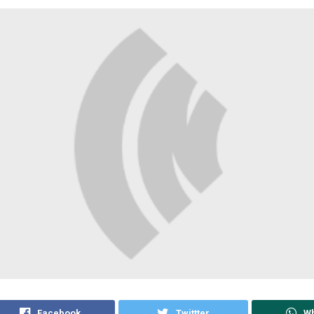
Facebook
Twittter
W