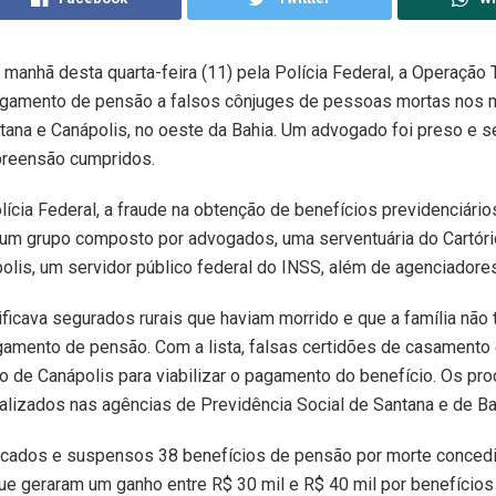
 manhã desta quarta-feira (11) pela Polícia Federal, a Operação
gamento de pensão a falsos cônjuges de pessoas mortas nos m
ntana e Canápolis, no oeste da Bahia. Um advogado foi preso e
preensão cumpridos.
ícia Federal, a fraude na obtenção de benefícios previdenciário
 um grupo composto por advogados, uma serventuária do Cartóri
polis, um servidor público federal do INSS, além de agenciadores
ificava segurados rurais que haviam morrido e que a família não 
gamento de pensão. Com a lista, falsas certidões de casamento 
o de Canápolis para viabilizar o pagamento do benefício. Os p
ealizados nas agências de Previdência Social de Santana e de Bar
ficados e suspensos 38 benefícios de pensão por morte conced
que geraram um ganho entre R$ 30 mil e R$ 40 mil por benefícios