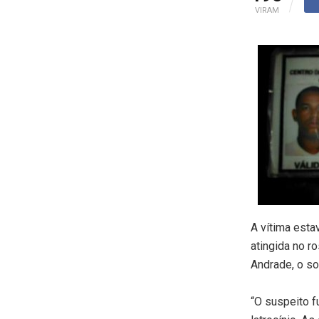
VIRAM
A vítima esta
atingida no ro
Andrade, o so
“O suspeito f