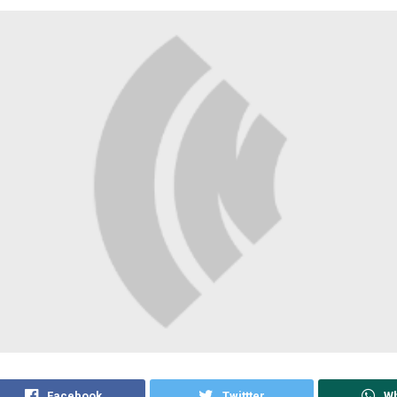
Facebook
Twittter
W