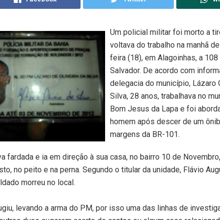
Um policial militar foi morto a t
voltava do trabalho na manhã de
feira (18), em Alagoinhas, a 10
Salvador. De acordo com infor
delegacia do município, Lázaro O
Silva, 28 anos, trabalhava no mu
Bom Jesus da Lapa e foi abord
homem após descer de um ônib
margens da BR-101.
va fardada e ia em direção à sua casa, no bairro 10 de Novembro
sto, no peito e na perna. Segundo o titular da unidade, Flávio Au
ldado morreu no local.
ugiu, levando a arma do PM, por isso uma das linhas de investi