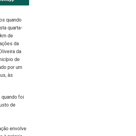
iros quando
sta quarta-
8 km de
mações da
liveira da
nicípio de
ado por um
us, às
, quando foi
gusto de
gação envolve