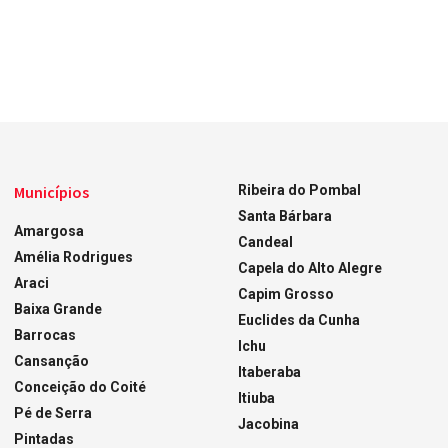
Municípios
Ribeira do Pombal
Santa Bárbara
Amargosa
Candeal
Amélia Rodrigues
Capela do Alto Alegre
Araci
Capim Grosso
Baixa Grande
Euclides da Cunha
Barrocas
Ichu
Cansanção
Itaberaba
Conceição do Coité
Itiuba
Pé de Serra
Jacobina
Pintadas