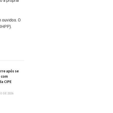
o à própria
m ouvidos. O
(DHPP).
re após se
r com
da CIPE
O DE 2026