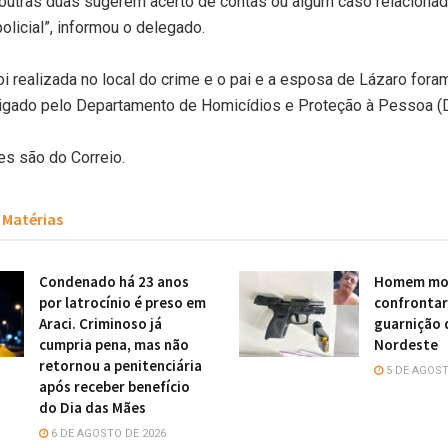
s outras duas sugerem acerto de contas ou algum caso relacionad
policial”, informou o delegado.
oi realizada no local do crime e o pai e a esposa de Lázaro fora
tigado pelo Departamento de Homicídios e Proteção à Pessoa 
s são do Correio.
Matérias
Condenado há 23 anos
Homem mor
por latrocínio é preso em
confronta
Araci. Criminoso já
guarnição 
cumpria pena, mas não
Nordeste
retornou a penitenciária
5 DE AGOST
após receber benefício
do Dia das Mães
6 DE AGOSTO DE 2026