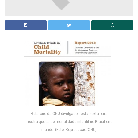
Relatório da ONU divulgado nesta sexta-feira
mostra queda de mortalidade infantil no Brasil eno
mundo. (Foto: Reprodução/ONU)