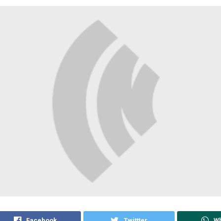
Facebook
Twittter
W