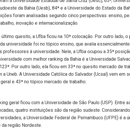
eram a Universidade Estadual de Santa Cruz (Uesc), 65ª, Univers
udoeste da Bahia (Uesb), 84ª e a Universidade do Estado da Bah
tuições foram analisadas segundo cinco perspectivas: ensino, pe
abalho, inovação e internacionalização.
último quesito, a Ufba ficou na 10ª colocação. Por outro lado, o 
 universidade foi no tópico ensino, que avalia essencialmente
 professores à universidade. Nele, a Ufba ocupou a 35ª posiçã
 universidade com melhor ranking da Bahia é a Universidade Salvad
123ª. Por outro lado, ela ficou em 33ª no quesito mercado de tra
 a Uneb. A Universidade Católica do Salvador (Ucsal) vem em s
geral e 43ª no tópico mercado de trabalho.
king geral ficou com a Universidade de São Paulo (USP). Entre a
ocadas, quatro instituições são da região sudeste. Considerand
versidades, a Universidade Federal de Pernambuco (UFPE) é a ú
 da região Nordeste.