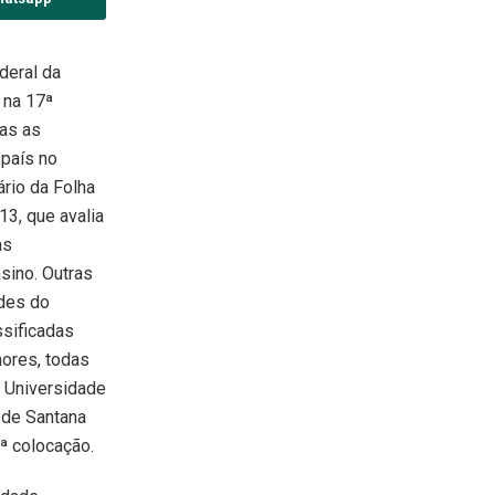
deral da
 na 17ª
das as
 país no
ário da Folha
13, que avalia
as
nsino. Outras
ades do
ssificadas
hores, todas
A Universidade
 de Santana
9ª colocação.