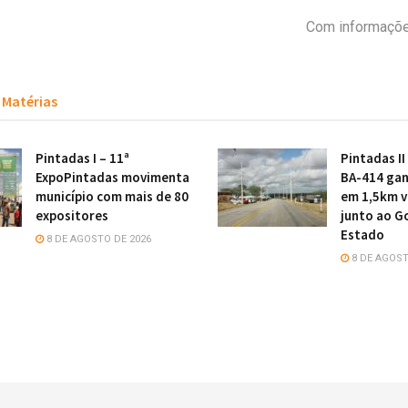
Com informaçõe
Matérias
Pintadas I – 11ª
Pintadas II
ExpoPintadas movimenta
BA-414 gan
município com mais de 80
em 1,5km v
expositores
junto ao G
Estado
8 DE AGOSTO DE 2026
8 DE AGOST