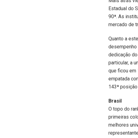
Mais atrás vi
Estadual do S
90ª. As insti
mercado de tr
Quanto a este 
desempenho da
dedicação dos
particular, a
que ficou em 
empatada com
143ª posição 
Brasil
O topo do ran
primeiras col
melhores uni
representante