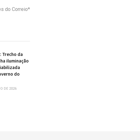
s do Correio*
 : Trecho da
ha iluminação
iabilizada
overno do
O DE 2026