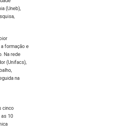
idade
ia (Uneb),
squisa,
pior
 a formação e
o. Na rede
or (Unifacs),
balho,
eguida na
s cinco
o as 10
nica