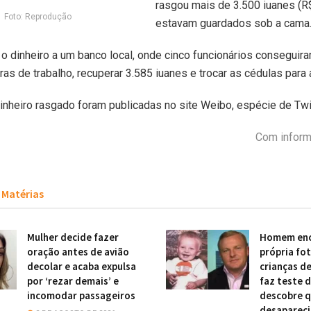
rasgou mais de 3.500 iuanes (R
Foto: Reprodução
estavam guardados sob a cama
 o dinheiro a um banco local, onde cinco funcionários conseguir
as de trabalho, recuperar 3.585 iuanes e trocar as cédulas para a
nheiro rasgado foram publicadas no site Weibo, espécie de Twit
Com inform
Matérias
Mulher decide fazer
Homem enc
oração antes de avião
própria fo
decolar e acaba expulsa
crianças d
por ‘rezar demais’ e
faz teste 
incomodar passageiros
descobre q
desaparec