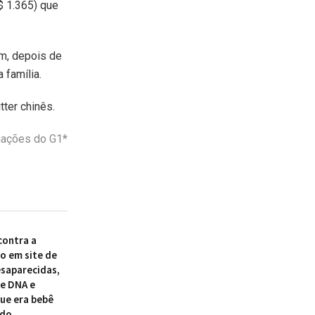
$ 1.365) que
.
am, depois de
 família.
ter chinês.
ações do G1*
ontra a
to em site de
esaparecidas,
de DNA e
ue era bebê
ido