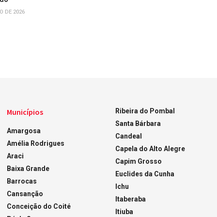
O DE 2026
Municípios
Ribeira do Pombal
Santa Bárbara
Amargosa
Candeal
Amélia Rodrigues
Capela do Alto Alegre
Araci
Capim Grosso
Baixa Grande
Euclides da Cunha
Barrocas
Ichu
Cansanção
Itaberaba
Conceição do Coité
Itiuba