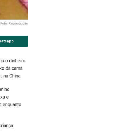
Foto: Reprodução
hatsapp
u o dinheiro
xo da cama
, na China.
enino
ixa e
s enquanto
criança