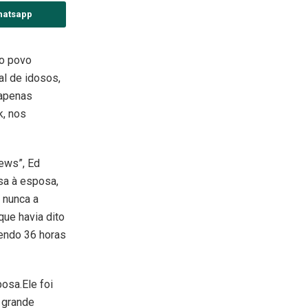
hatsapp
do povo
al de idosos,
 apenas
k, nos
ews”, Ed
sa à esposa,
e nunca a
que havia dito
endo 36 horas
posa.Ele foi
 grande