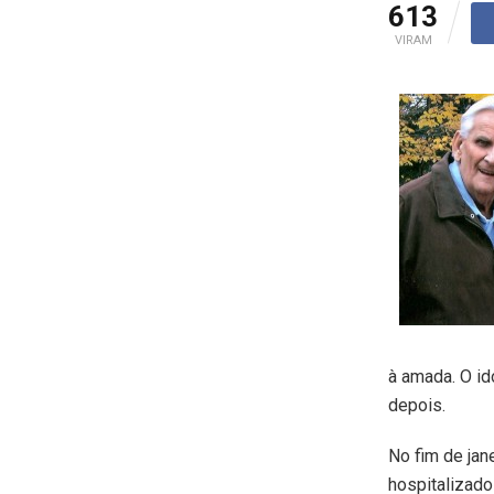
613
VIRAM
à amada. O i
depois.
No fim de jan
hospitalizado