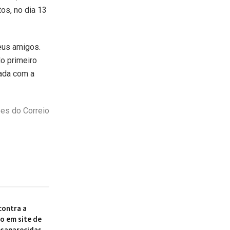
os, no dia 13
eus amigos.
do primeiro
ada com a
es do Correio
ontra a
to em site de
esaparecidas,