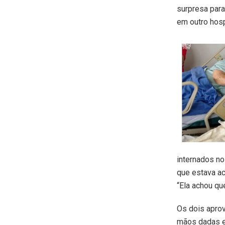
surpresa para
em outro hosp
internados n
que estava ac
“Ela achou que
Os dois aprov
mãos dadas e,