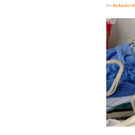
Por
Redação C