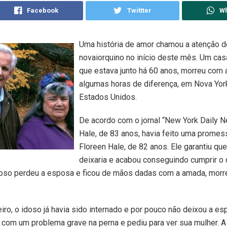
Facebook
Twittter
W
Uma história de amor chamou a atenção 
novaiorquino no início deste mês. Um cas
que estava junto há 60 anos, morreu com
algumas horas de diferença, em Nova Yor
Estados Unidos.
De acordo com o jornal “New York Daily N
Hale, de 83 anos, havia feito uma promes
Floreen Hale, de 82 anos. Ele garantiu qu
deixaria e acabou conseguindo cumprir o 
doso perdeu a esposa e ficou de mãos dadas com a amada, morr
eiro, o idoso já havia sido internado e por pouco não deixou a es
 com um problema grave na perna e pediu para ver sua mulher. A