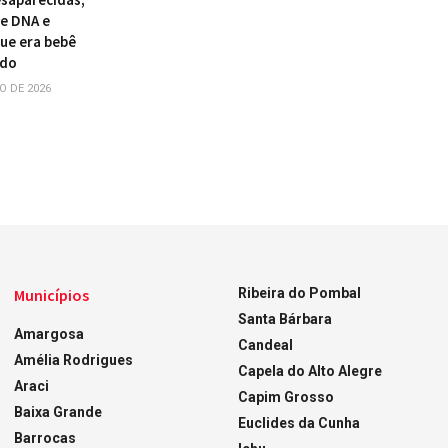
de DNA e
ue era bebê
ido
O DE 2026
Municípios
Ribeira do Pombal
Santa Bárbara
Amargosa
Candeal
Amélia Rodrigues
Capela do Alto Alegre
Araci
Capim Grosso
Baixa Grande
Euclides da Cunha
Barrocas