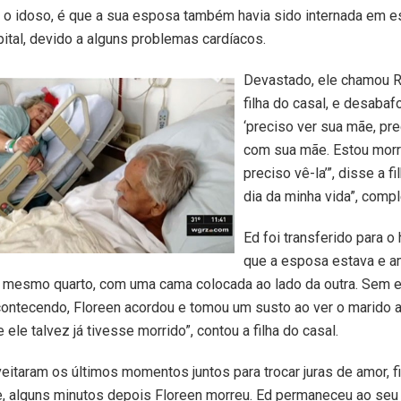
 o idoso, é que a sua esposa também havia sido internada em e
ital, devido a alguns problemas cardíacos.
Devastado, ele chamou R
filha do casal, e desabaf
‘preciso ver sua mãe, pre
com sua mãe. Estou morr
preciso vê-la’”, disse a fil
dia da minha vida”, compl
Ed foi transferido para o
que a esposa estava e 
o mesmo quarto, com uma cama colocada ao lado da outra. Sem e
ontecendo, Floreen acordou e tomou um susto ao ver o marido a
 ele talvez já tivesse morrido”, contou a filha do casal.
eitaram os últimos momentos juntos para trocar juras de amor, f
 alguns minutos depois Floreen morreu. Ed permaneceu ao seu l