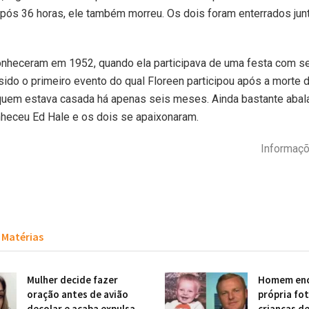
Após 36 horas, ele também morreu. Os dois foram enterrados junt
onheceram em 1952, quando ela participava de uma festa com s
sido o primeiro evento do qual Floreen participou após a morte 
quem estava casada há apenas seis meses. Ainda bastante abal
nheceu Ed Hale e os dois se apaixonaram.
Informaçõ
Matérias
Mulher decide fazer
Homem enc
oração antes de avião
própria fo
decolar e acaba expulsa
crianças d