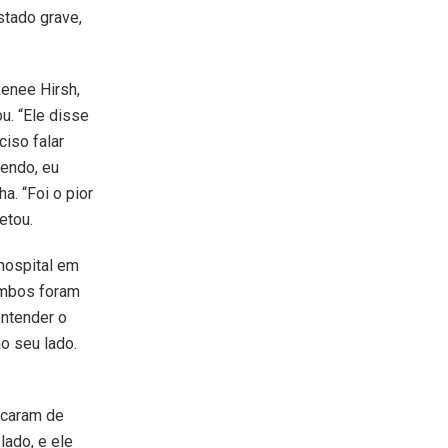
stado grave,
enee Hirsh,
ou. “Ele disse
ciso falar
endo, eu
ha. “Foi o pior
etou.
 hospital em
ambos foram
ntender o
o seu lado.
icaram de
ado, e ele