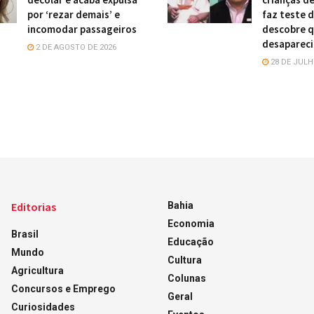
por ‘rezar demais’ e
faz teste 
incomodar passageiros
descobre q
desaparec
2 DE AGOSTO DE 2026
28 DE JULH
Editorias
Bahia
Economia
Brasil
Educação
Mundo
Cultura
Agricultura
Colunas
Concursos e Emprego
Geral
Curiosidades