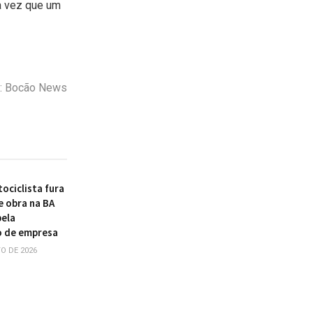
a vez que um
o: Bocão News
ociclista fura
e obra na BA
pela
o de empresa
O DE 2026