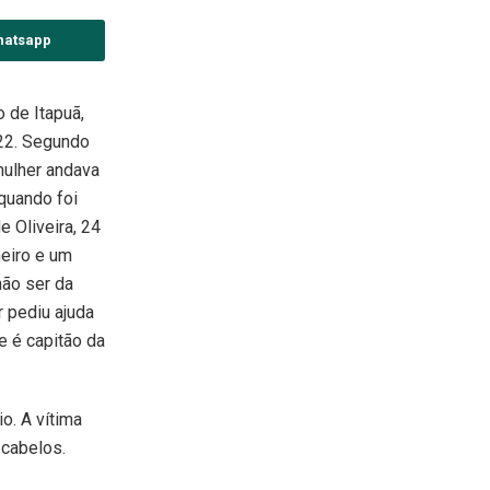
hatsapp
o de Itapuã,
 22. Segundo
mulher andava
quando foi
e Oliveira, 24
heiro e um
 não ser da
 pediu ajuda
 é capitão da
o. A vítima
 cabelos.