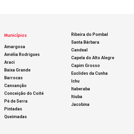
Municípios
Ribeira do Pombal
Santa Bárbara
Amargosa
Candeal
Amélia Rodrigues
Capela do Alto Alegre
Araci
Capim Grosso
Baixa Grande
Euclides da Cunha
Barrocas
Ichu
Cansanção
Itaberaba
Conceição do Coité
Itiuba
Pé de Serra
Jacobina
Pintadas
Queimadas