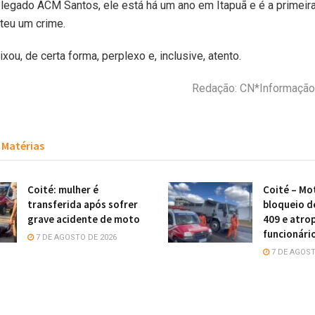
legado ACM Santos, ele está há um ano em Itapuã e é a primeir
teu um crime.
xou, de certa forma, perplexo e, inclusive, atento.
Redação: CN*Informaçã
Matérias
Coité: mulher é
Coité – Mot
transferida após sofrer
bloqueio d
grave acidente de moto
409 e atro
funcionári
7 DE AGOSTO DE 2026
7 DE AGOST