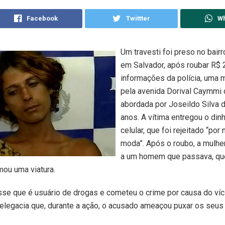
Facebook
Twittter
W
Um travesti foi preso no bairr
em Salvador, após roubar R$
informações da polícia, uma 
pela avenida Dorival Caymmi 
abordada por Joseildo Silva d
anos. A vítima entregou o din
celular, que foi rejeitado “por
moda”. Após o roubo, a mulher
a um homem que passava, que
amou uma viatura.
se que é usuário de drogas e cometeu o crime por causa do víci
elegacia que, durante a ação, o acusado ameaçou puxar os seus