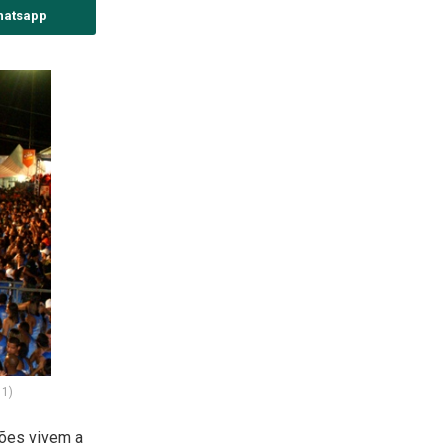
hatsapp
11)
iões vivem a