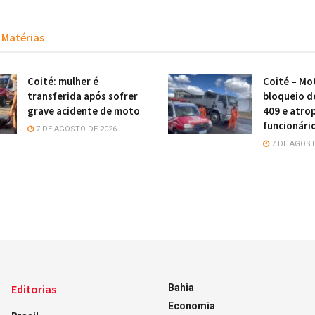
Matérias
Coité: mulher é
Coité – Mot
transferida após sofrer
bloqueio d
grave acidente de moto
409 e atro
funcionári
7 DE AGOSTO DE 2026
7 DE AGOST
Editorias
Bahia
Economia