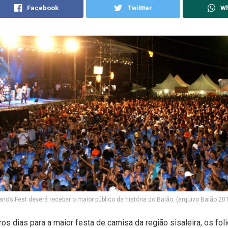
Facebook
Twittter
W
no’s Fest deverá receber o maior público da história do Baião. (arquivo Baião 20
ros dias para a maior festa de camisa da região sisaleira, os fol