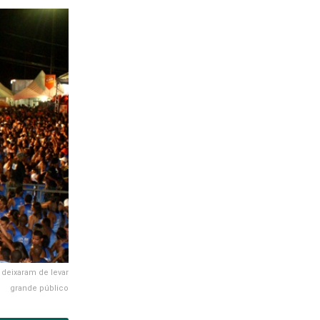
 deixaram de levar
grande público