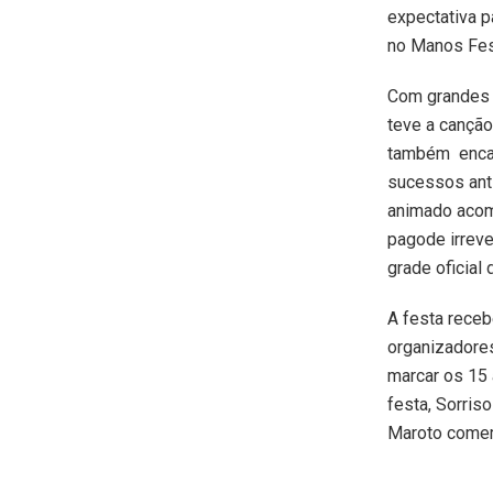
expectativa p
no Manos Fes
Com grandes a
teve a canção
também encan
sucessos anti
animado acom
pagode irreve
grade oficial 
A festa receb
organizadores
marcar os 15 
festa, Sorris
Maroto comem