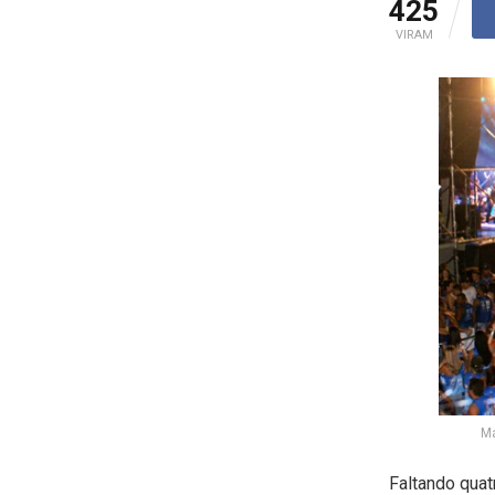
425
VIRAM
Ma
Faltando quat