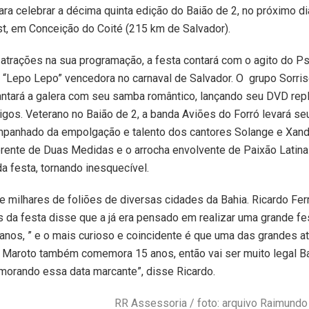
ara celebrar a décima quinta edição do Baião de 2, no próximo di
t, em Conceição do Coité (215 km de Salvador).
trações na sua programação, a festa contará com o agito do Psi
 “Lepo Lepo” vencedora no carnaval de Salvador. O grupo Sorri
tará a galera com seu samba romântico, lançando seu DVD rep
gos. Veterano no Baião de 2, a banda Aviões do Forró levará seu
panhado da empolgação e talento dos cantores Solange e Xand
rente de Duas Medidas e o arrocha envolvente de Paixão Latin
da festa, tornando inesquecível.
e milhares de foliões de diversas cidades da Bahia. Ricardo Fer
 da festa disse que a já era pensado em realizar uma grande fe
anos, ” e o mais curioso e coincidente é que uma das grandes a
o Maroto também comemora 15 anos, então vai ser muito legal Ba
orando essa data marcante”, disse Ricardo.
RR Assessoria / foto: arquivo Raimund