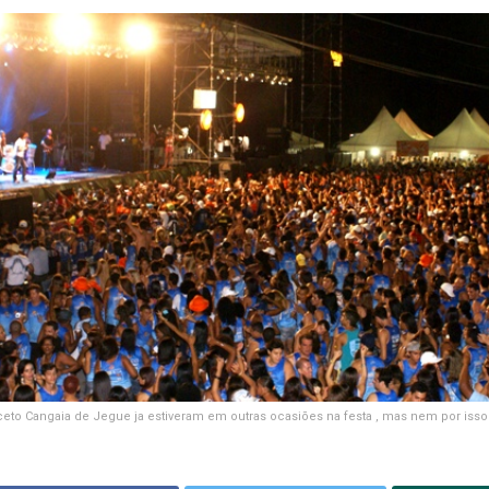
ceto Cangaia de Jegue ja estiveram em outras ocasiões na festa , mas nem por isso