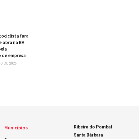
ociclista fura
e obra na BA
pela
o de empresa
O DE 2026
Municípios
Ribeira do Pombal
Santa Bárbara