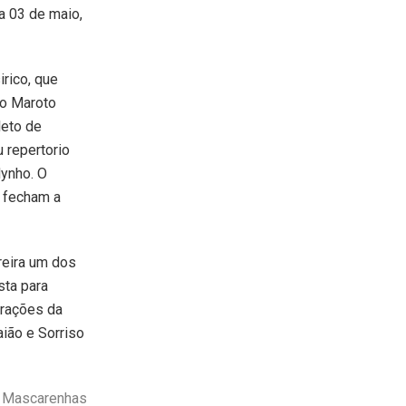
a 03 de maio,
rico, que
so Maroto
leto de
 repertorio
ynho. O
a fecham a
reira um dos
sta para
trações da
ião e Sorriso
o Mascarenhas