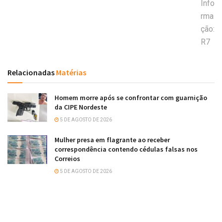
Info
rma
ção:
R7
Relacionadas
Matérias
Homem morre após se confrontar com guarnição
da CIPE Nordeste
5 DE AGOSTO DE 2026
Mulher presa em flagrante ao receber
correspondência contendo cédulas falsas nos
Correios
5 DE AGOSTO DE 2026