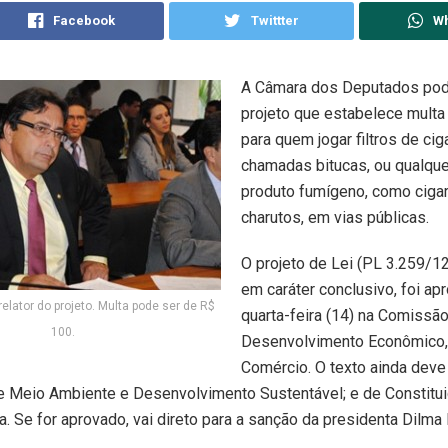
Facebook
Twittter
W
A Câmara dos Deputados pod
projeto que estabelece multa
para quem jogar filtros de cig
chamadas bitucas, ou qualque
produto fumígeno, como cigar
charutos, em vias públicas.
O projeto de Lei (PL 3.259/12
em caráter conclusivo, foi ap
elator do projeto. Multa pode ser de R$
quarta-feira (14) na Comissã
100.
Desenvolvimento Econômico, 
Comércio. O texto ainda deve
 Meio Ambiente e Desenvolvimento Sustentável; e de Constitui
a. Se for aprovado, vai direto para a sanção da presidenta Dilma