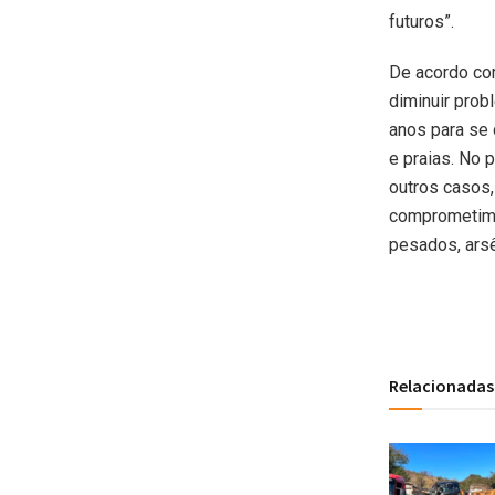
futuros”.
De acordo com
diminuir prob
anos para se 
e praias. No 
outros casos,
comprometime
pesados, arsê
Relacionadas