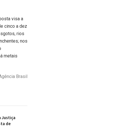
posta visa a
de cinco a dez
sgotos, rios
enchentes; nos
o
há metais
Agência Brasil
à Justiça
sta de