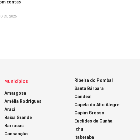
com contas
O DE 2026
Municípios
Ribeira do Pombal
Santa Bárbara
Amargosa
Candeal
Amélia Rodrigues
Capela do Alto Alegre
Araci
Capim Grosso
Baixa Grande
Euclides da Cunha
Barrocas
Ichu
Cansanção
Itaberaba