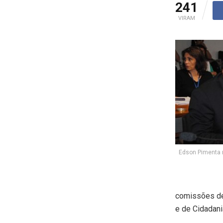
241
VIRAM
Edson Pimenta r
comissões de
e de Cidadani