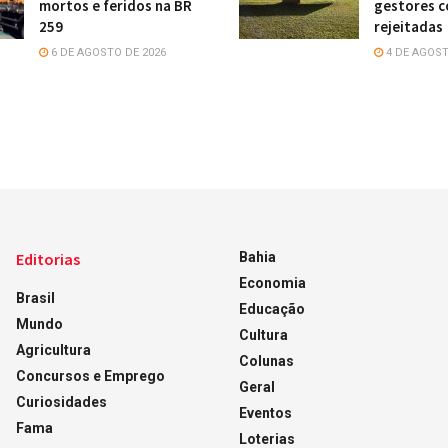
mortos e feridos na BR
gestores 
259
rejeitadas
6 DE AGOSTO DE 2026
4 DE AGOST
Editorias
Bahia
Economia
Brasil
Educação
Mundo
Cultura
Agricultura
Colunas
Concursos e Emprego
Geral
Curiosidades
Eventos
Fama
Loterias