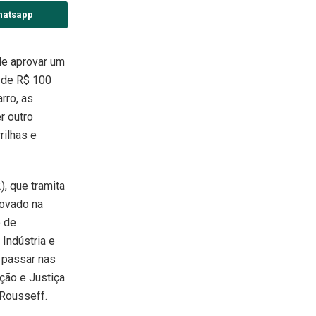
hatsapp
e aprovar um
 de R$ 100
arro, as
r outro
rilhas e
), que tramita
rovado na
o de
Indústria e
 passar nas
ção e Justiça
 Rousseff.