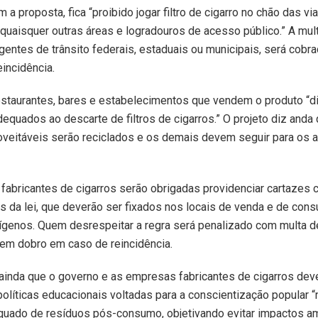
a proposta, fica “proibido jogar filtro de cigarro no chão das via
quaisquer outras áreas e logradouros de acesso público.” A mult
gentes de trânsito federais, estaduais ou municipais, será cob
incidência.
staurantes, bares e estabelecimentos que vendem o produto “di
dequados ao descarte de filtros de cigarros.” O projeto diz anda
oveitáveis serão reciclados e os demais devem seguir para os a
abricantes de cigarros serão obrigadas providenciar cartazes 
 da lei, que deverão ser fixados nos locais de venda e de con
ígenos. Quem desrespeitar a regra será penalizado com multa d
em dobro em caso de reincidência.
 ainda que o governo e as empresas fabricantes de cigarros de
olíticas educacionais voltadas para a conscientização popular “
quado de resíduos pós-consumo, objetivando evitar impactos a