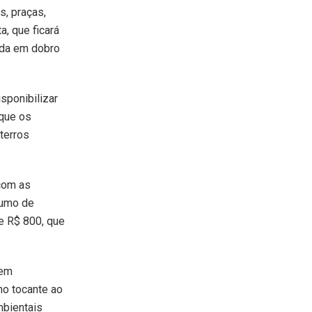
s, praças,
a, que ficará
rada em dobro
sponibilizar
 que os
terros
com as
sumo de
e R$ 800, que
vem
no tocante ao
mbientais