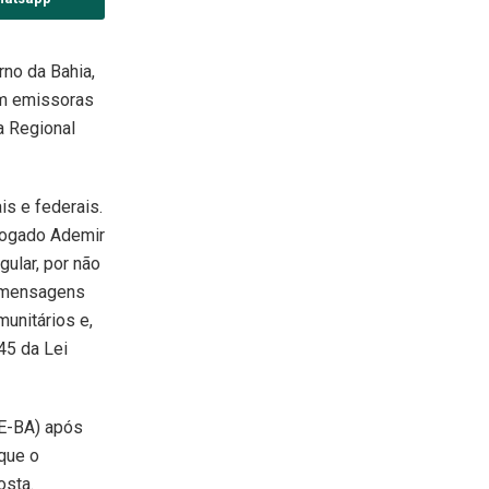
rno da Bahia,
em emissoras
ia Regional
is e federais.
vogado Ademir
gular, por não
ir mensagens
munitários e,
 45 da Lei
RE-BA) após
que o
osta.