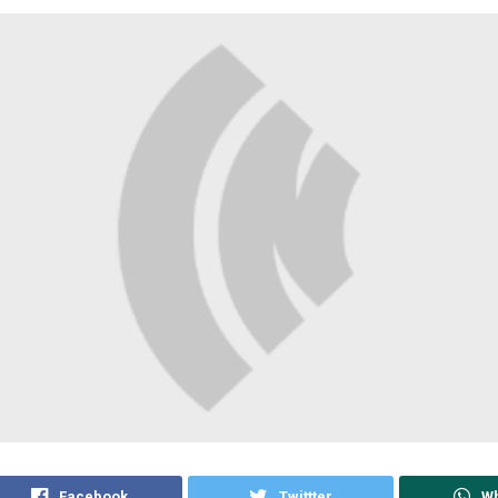
Facebook
Twittter
W