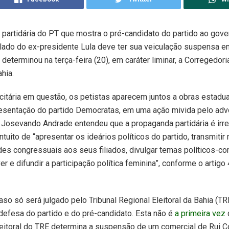
partidária do PT que mostra o pré-candidato do partido ao gove
 lado do ex-presidente Lula deve ter sua veiculação suspensa 
 determinou na terça-feira (20), em caráter liminar, a Corregedor
ahia.
citária em questão, os petistas aparecem juntos a obras estadua
presentação do partido Democratas, em uma ação mivida pelo ad
z Josevando Andrade entendeu que a propaganda partidária é irre
intuito de “apresentar os ideários políticos do partido, transmit
des congressuais aos seus filiados, divulgar temas políticos-co
r e difundir a participação política feminina”, conforme o artigo
aso só será julgado pelo Tribunal Regional Eleitoral da Bahia (T
 defesa do partido e do pré-candidato. Esta não é
a primeira vez
eitoral do TRE determina a suspensão de um comercial de Rui C