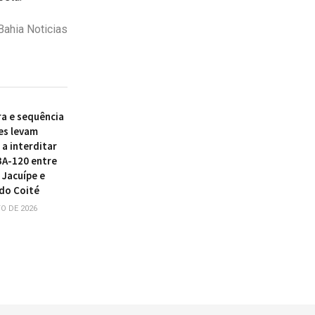
ahia Noticias
ra e sequência
es levam
a interditar
BA-120 entre
 Jacuípe e
do Coité
O DE 2026