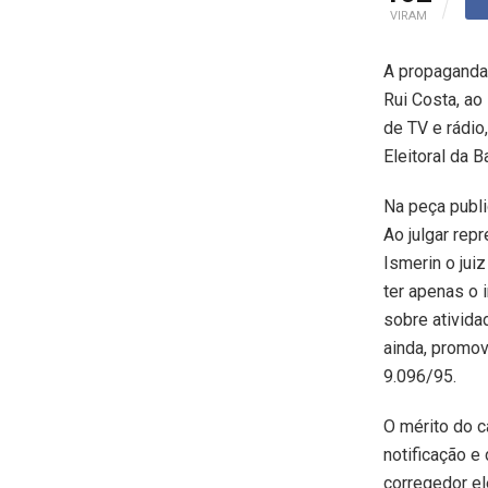
VIRAM
A propaganda 
Rui Costa, ao
de TV e rádio,
Eleitoral da B
Na peça publi
Ao julgar re
Ismerin o jui
ter apenas o 
sobre ativida
ainda, promove
9.096/95.
O mérito do c
notificação e
corregedor el