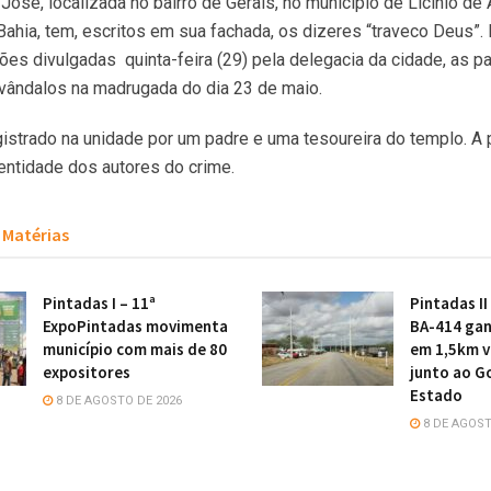
José, localizada no bairro de Gerais, no município de Licínio de
ahia, tem, escritos em sua fachada, os dizeres “traveco Deus”.
es divulgadas quinta-feira (29) pela delegacia da cidade, as p
vândalos na madrugada do dia 23 de maio.
gistrado na unidade por um padre e uma tesoureira do templo. A p
dentidade dos autores do crime.
Matérias
Pintadas I – 11ª
Pintadas II
ExpoPintadas movimenta
BA-414 gan
município com mais de 80
em 1,5km v
expositores
junto ao G
Estado
8 DE AGOSTO DE 2026
8 DE AGOST