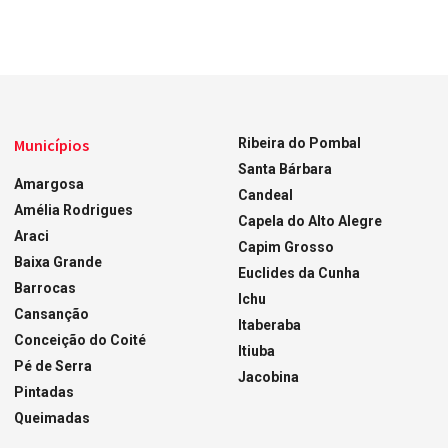
Municípios
Ribeira do Pombal
Santa Bárbara
Amargosa
Candeal
Amélia Rodrigues
Capela do Alto Alegre
Araci
Capim Grosso
Baixa Grande
Euclides da Cunha
Barrocas
Ichu
Cansanção
Itaberaba
Conceição do Coité
Itiuba
Pé de Serra
Jacobina
Pintadas
Queimadas