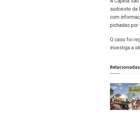
A Capela São 
sudoeste da B
com informaçõ
pichadas por 
O caso foi re
investiga a i
Relacionadas