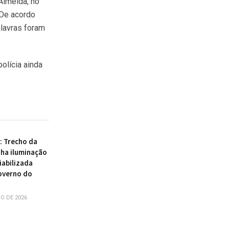
 Almeida, no
 De acordo
alavras foram
olícia ainda
 : Trecho da
ha iluminação
iabilizada
overno do
O DE 2026