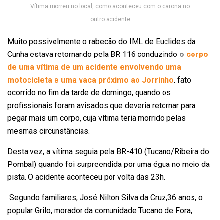
Vítima morreu no local, como aconteceu com o carona no
outro acidente
Muito possivelmente o rabecão do IML de Euclides da
Cunha estava retornando pela BR 116 conduzindo
o
corpo
de uma vítima de um acidente envolvendo uma
motocicleta e uma vaca próximo ao Jorrinho
, fato
ocorrido no fim da tarde de domingo, quando os
profissionais foram avisados que deveria retornar para
pegar mais um corpo, cuja vítima teria morrido pelas
mesmas circunstâncias.
Desta vez, a vítima seguia pela BR-410 (Tucano/Ribeira do
Pombal) quando foi surpreendida por uma égua no meio da
pista. O acidente aconteceu por volta das 23h.
Segundo familiares, José Nilton Silva da Cruz,36 anos, o
popular Grilo, morador da comunidade Tucano de Fora,