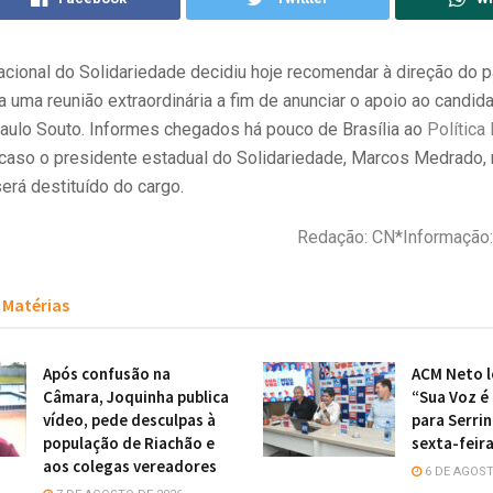
acional do Solidariedade decidiu hoje recomendar à direção do p
a uma reunião extraordinária a fim de anunciar o apoio ao candi
aulo Souto. Informes chegados há pouco de Brasília ao
Política 
caso o presidente estadual do Solidariedade, Marcos Medrado, 
será destituído do cargo.
Redação: CN*Informação: 
Matérias
Após confusão na
ACM Neto l
Câmara, Joquinha publica
“Sua Voz é
vídeo, pede desculpas à
para Serri
população de Riachão e
sexta-feir
aos colegas vereadores
6 DE AGOST