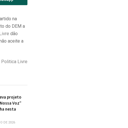
artido na
dato do DEM a
Livre
dão
não aceite a
Politica Livre
eva projeto
 Nossa Voz”
nha nesta
a
O DE 2026