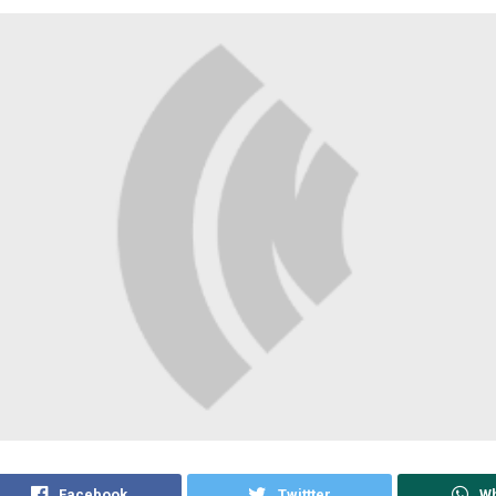
Facebook
Twittter
W