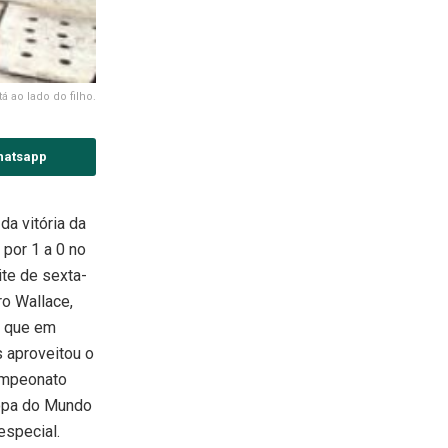
 ao lado do filho.
hatsapp
a vitória da
 por 1 a 0 no
ite de sexta-
ro Wallace,
, que em
 aproveitou o
ampeonato
 Copa do Mundo
especial.