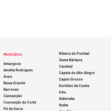
Municípios
Ribeira do Pombal
Santa Bárbara
Amargosa
Candeal
Amélia Rodrigues
Capela do Alto Alegre
Araci
Capim Grosso
Baixa Grande
Euclides da Cunha
Barrocas
Ichu
Cansanção
Itaberaba
Conceição do Coité
Itiuba
Pé de Serra