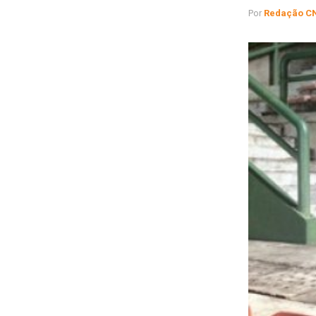
Por
Redação C