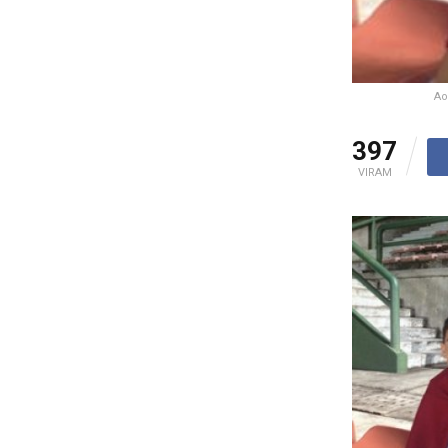
Ao
397
VIRAM