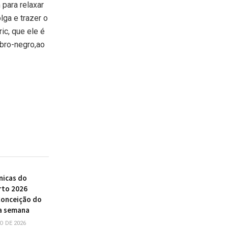
para relaxar
lga e trazer o
ic, que ele é
ubro-negro,ao
nicas do
rto 2026
Conceição do
a semana
O DE 2026