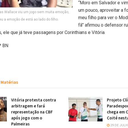
“Moro em Salvador e vim 
um pouco, aproveitar a fo
cas Wallace viu um jogo sem muita emoção,
meu filho para ver o Modr
u a emoção de está ao lado do filho.
fã” afirmou o defensor r
, ele que já teve passagens por Corinthians e Vitória.
* BN
Matérias
Vitória protesta contra
Projeto Clí
arbitragem e fará
Paradespo
representação na CBF
chega em 
após jogo com o
Coité nest
Palmeiras
29 DE JULH