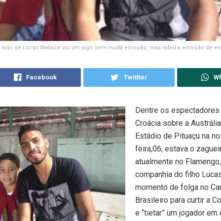
 lado de Lucas Wallace viu um jogo sem muita emoção, mas valeu a emoção de está
Facebook
Twittter
W
Dentre os espectadores d
Croácia sobre a Austrália
Estádio de Pituaçu na no
feira,06, estava o zaguei
atualmente no Flamengo
companhia do filho Lucas
momento de folga no C
Brasileiro para curtir a
e “tietar” um jogador em 