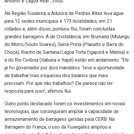
Antonio e Lagoa Real”, citou.
Na Região Sisaleira, a Adutora de Pedras Altas leva água
para 12 sedes municipais e 173 localidades, em 21
cidades e, além disso, pontuou Rui, foram concluídas
grandes barragens. A de Cristalância, em Brumado (Mulungu
do Morro/Souto Soares), Serra Preta (Planalto e Barra do
Choça), Riacho de Santana/Lagoa Torta (Igaporã e Matina) e
a do Rio Colônia (Itabuna e Itapê) estão em andamento. “Ele
já foi governador por dois mandatos. Teve a oportunidade
de trabalhar mas esqueceu dos baianos que mais
precisam. Por que não trabalhou? Ele parece não ter
resposta para isso”, afirmou Rui.
Outro ponto destacado foram os investimentos em novas
tecnologias, que conseguiram ampliar a capacidade de
armazenamento de barragens geridas pela CERB. Na
Barragem do França, o uso da Fusegates ampliou a