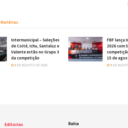
Matérias
Intermunicipal – Seleções
FBF lança 
de Coité, Ichu, Santaluz e
2026 com 5
Valente estão no Grupo 3
competiçã
da competição
15 de agos
8 DE AGOSTO DE 2026
8 DE AGOST
Editorias
Bahia