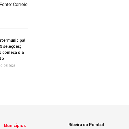
Fonte: Correio
Intermunicipal
9 seleções;
o começa dia
to
O DE 2026
Municípios
Ribeira do Pombal