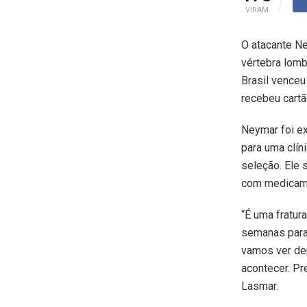
VIRAM
O atacante Ne
vértebra lomb
Brasil venceu
recebeu cartã
Neymar foi ex
para uma clín
seleção. Ele 
com medicame
“É uma fratur
semanas para 
vamos ver dep
acontecer. P
Lasmar.