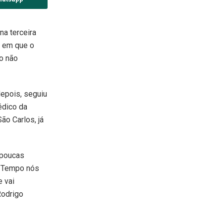
na terceira
a em que o
no não
depois, seguiu
édico da
ão Carlos, já
 poucas
. Tempo nós
 vai
Rodrigo