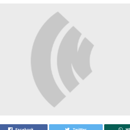
Facebook
Twittter
W