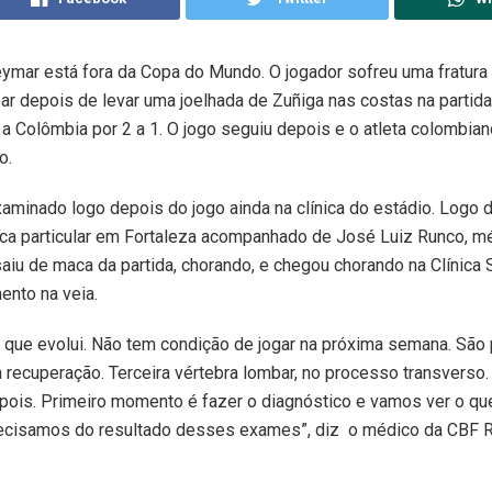
ymar está fora da Copa do Mundo. O jogador sofreu uma fratura 
ar depois de levar uma joelhada de Zuñiga nas costas na partid
 a Colômbia por 2 a 1. O jogo seguiu depois e o atleta colombia
o.
aminado logo depois do jogo ainda na clínica do estádio. Logo 
ica particular em Fortaleza acompanhado de José Luiz Runco, m
saiu de maca da partida, chorando, e chegou chorando na Clínica S
nto na veia.
a que evolui. Não tem condição de jogar na próxima semana. São
recuperação. Terceira vértebra lombar, no processo transverso
ois. Primeiro momento é fazer o diagnóstico e vamos ver o que
recisamos do resultado desses exames”, diz o médico da CBF 