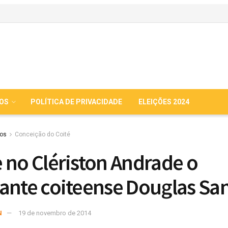
IOS
POLÍTICA DE PRIVACIDADE
ELEIÇÕES 2024
ios
Conceição do Coité
 no Clériston Andrade o
ante coiteense Douglas Sa
N
19 de novembro de 2014