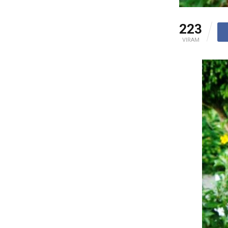
223
VIRAM