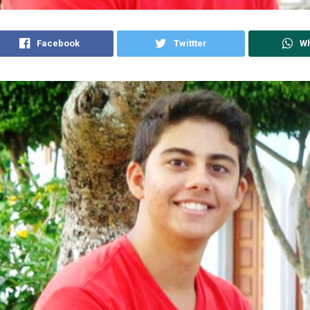
Facebook
Twittter
W