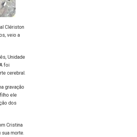
al Clériston
os, veio a
uês, Unidade
A foi
te cerebral.
uma gravação
ilho ele
ação dos
om Cristina
u sua morte.