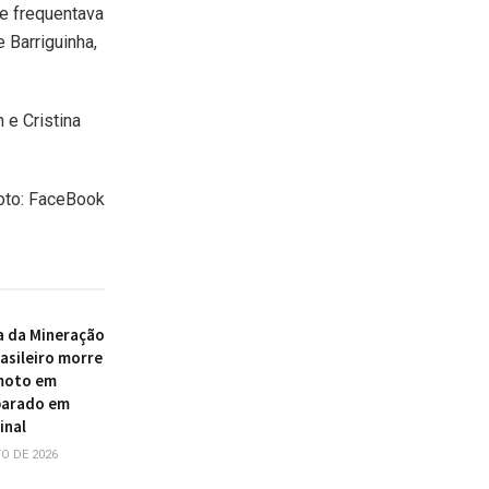
de frequentava
e Barriguinha,
 e Cristina
oto: FaceBook
a da Mineração
asileiro morre
 moto em
parado em
inal
O DE 2026