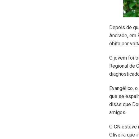
Depois de qua
Andrade, em F
óbito por vol
O jovem foi t
Regional de C
diagnosticado
Evangélico, o
que se espalh
disse que Dou
amigos.
O CN esteve n
Oliveira que 