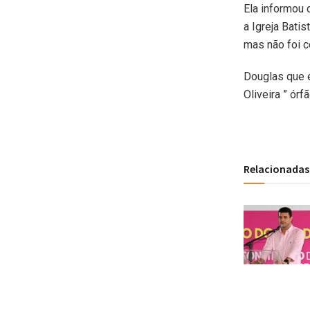
Ela informou 
a Igreja Batis
mas não foi c
Douglas que e
Oliveira ” órfã
Relacionadas