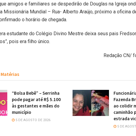
que amigos e familiares se despedirão de Douglas na Igreja on
ta Missionária Mundial – Rua- Alberto Araújo, próximo a oficina d
onfirmado o horário de chegada.
ra estudante do Colégio Divino Mestre deixa seus pais Fredson
os”, pois era filho único.
Redação CN/ f
Matérias
“Bolsa Bebê” – Serrinha
Funcionári
pode pagar até R$ 5.100
Fazenda Br
às gestantes e mães do
ao colidir
município
caminhão 
estrada vic
5 DE AGOSTO DE 2026
5 DE AGOST