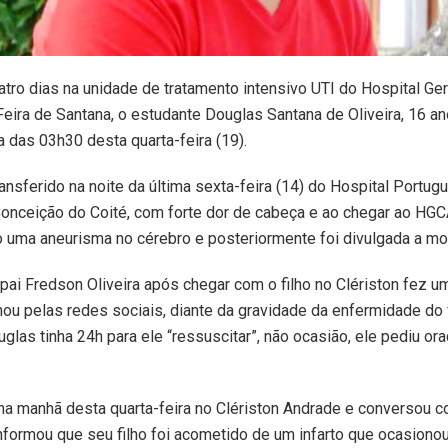
tro dias na unidade de tratamento intensivo UTI do Hospital Ger
eira de Santana, o estudante Douglas Santana de Oliveira, 16 an
ta das 03h30 desta quarta-feira (19).
ransferido na noite da última sexta-feira (14) do Hospital Portug
onceição do Coité, com forte dor de cabeça e ao chegar ao HGC
 uma aneurisma no cérebro e posteriormente foi divulgada a mor
 pai Fredson Oliveira após chegar com o filho no Clériston fez 
ou pelas redes sociais, diante da gravidade da enfermidade do f
glas tinha 24h para ele “ressuscitar”, não ocasião, ele pediu or
a manhã desta quarta-feira no Clériston Andrade e conversou c
informou que seu filho foi acometido de um infarto que ocasiono