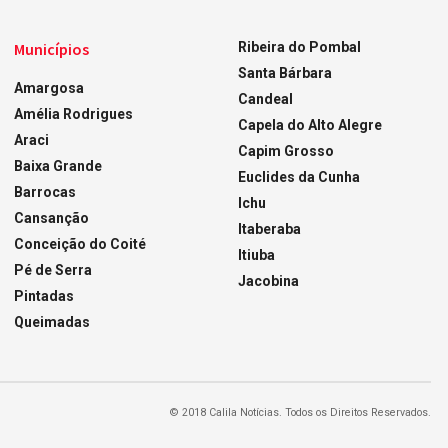
Municípios
Ribeira do Pombal
Santa Bárbara
Amargosa
Candeal
Amélia Rodrigues
Capela do Alto Alegre
Araci
Capim Grosso
Baixa Grande
Euclides da Cunha
Barrocas
Ichu
Cansanção
Itaberaba
Conceição do Coité
Itiuba
Pé de Serra
Jacobina
Pintadas
Queimadas
© 2018 Calila Notícias. Todos os Direitos Reservados.