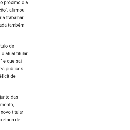
 o próximo dia
ão”, afirmou
 a trabalhar
lgada também
tulo de
o atual titular
” e que sai
res públicos
ficit de
junto das
imento,
novo titular
retaria de