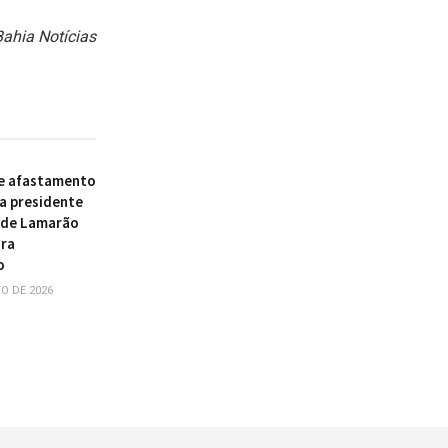
Bahia Notícias
e afastamento
a presidente
 de Lamarão
ira
o
O DE 2026