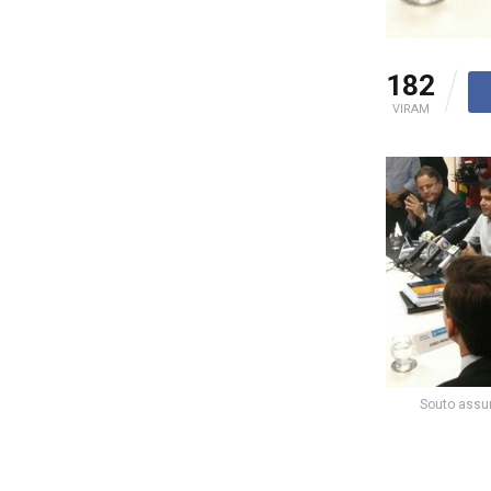
182
VIRAM
Souto assum