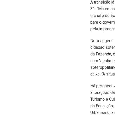
A transição j
31. “Mauro sa
o chefe do Ex
para o govern
pela imprens
Neto sugeriu
cidadão sotero
da Fazenda, q
com “sentimen
soteropolitan
caixa. “A sit
Há perspectiv
alterações da
Turismo e Cul
da Educação; 
Urbanismo, ai