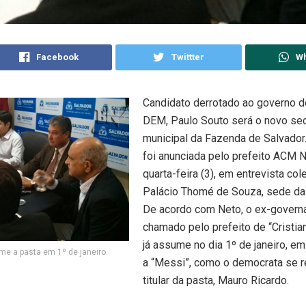
Facebook
Twittter
W
Candidato derrotado ao governo d
DEM, Paulo Souto será o novo sec
municipal da Fazenda de Salvador
foi anunciada pelo prefeito ACM 
quarta-feira (3), em entrevista col
Palácio Thomé de Souza, sede da 
De acordo com Neto, o ex-govern
chamado pelo prefeito de “Cristia
já assume no dia 1º de janeiro, em
e a pasta em 1º de janeiro.
a “Messi”, como o democrata se re
titular da pasta, Mauro Ricardo.