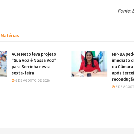
Fonte: 
Matérias
ACM Neto leva projeto
MP-BA ped
“Sua Voz é Nossa Voz”
imediato d
para Serrinha nesta
da Câmara
sexta-feira
após terce
reconduçã
6 DE AGOSTO DE 2026
6 DE AGOST