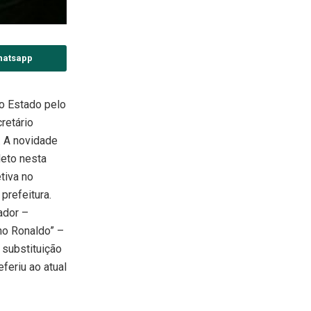
hatsapp
o Estado pelo
retário
. A novidade
Neto nesta
etiva no
prefeitura.
ador –
no Ronaldo” –
 substituição
feriu ao atual