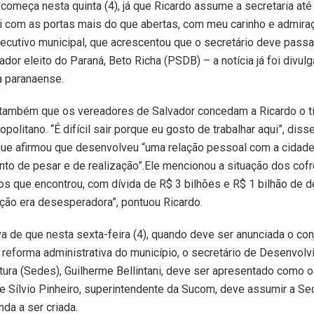
á começa nesta quinta (4), já que Ricardo assume a secretaria até
i com as portas mais do que abertas, com meu carinho e admiraç
ecutivo municipal, que acrescentou que o secretário deve passar
ador eleito do Paraná, Beto Richa (PSDB) – a notícia já foi divu
a paranaense.
 também que os vereadores de Salvador concedam a Ricardo o tí
politano. “É difícil sair porque eu gosto de trabalhar aqui”, disse 
ue afirmou que desenvolveu “uma relação pessoal com a cidade
to de pesar e de realização”.Ele mencionou a situação dos cof
os que encontrou, com dívida de R$ 3 bilhões e R$ 1 bilhão de dé
uação era desesperadora”, pontuou Ricardo.
a de que nesta sexta-feira (4), quando deve ser anunciada o con
 reforma administrativa do município, o secretário de Desenvolv
tura (Sedes), Guilherme Bellintani, deve ser apresentado como o 
e Sílvio Pinheiro, superintendente da Sucom, deve assumir a Sec
nda a ser criada.