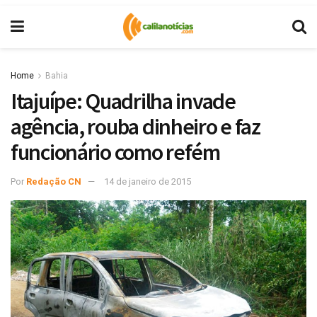
Home
Bahia
Itajuípe: Quadrilha invade
agência, rouba dinheiro e faz
funcionário como refém
Por
Redação CN
14 de janeiro de 2015