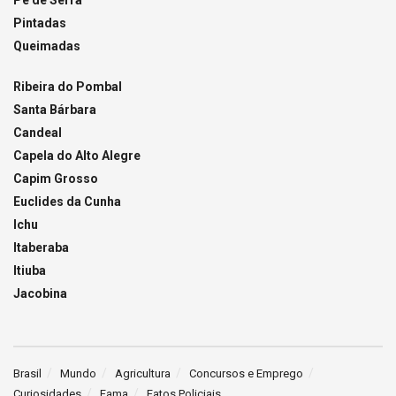
Pintadas
Queimadas
Ribeira do Pombal
Santa Bárbara
Candeal
Capela do Alto Alegre
Capim Grosso
Euclides da Cunha
Ichu
Itaberaba
Itiuba
Jacobina
Brasil
Mundo
Agricultura
Concursos e Emprego
Curiosidades
Fama
Fatos Policiais