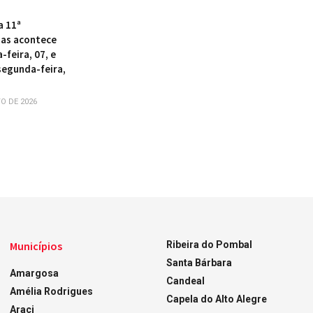
a 11ª
as acontece
-feira, 07, e
segunda-feira,
O DE 2026
Municípios
Ribeira do Pombal
Santa Bárbara
Amargosa
Candeal
Amélia Rodrigues
Capela do Alto Alegre
Araci