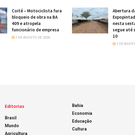
Coité – Motociclista fura
Abertura d
bloqueio de obra na BA
Expopintad
409 e atropela
nesta sexta
funcionário de empresa
segue até 
10
7 DE AGOSTO DE 2026
7 DE AGOST
Editorias
Bahia
Economia
Brasil
Educação
Mundo
Cultura
Agricultura