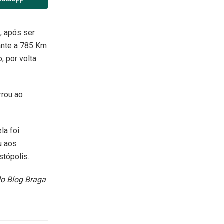
, após ser
tante a 785 Km
, por volta
rrou ao
la foi
u aos
stópolis.
do Blog Braga