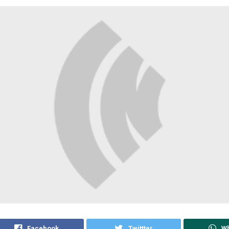
Facebook
Twittter
W