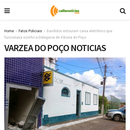
Home
Fatos Policiais
Bandidos estouram caixa eletrônico que
funcionava vizinho a Delegacia de Várzea do Poço
VARZEA DO POÇO NOTICIAS