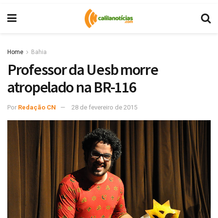
Home
Bahia
Professor da Uesb morre
atropelado na BR-116
Por
Redação CN
28 de fevereiro de 2015