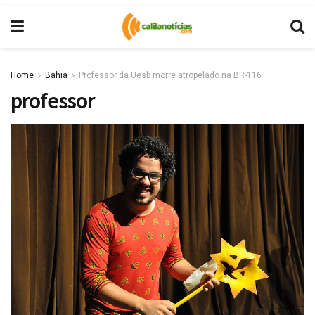
Home
Bahia
Professor da Uesb morre atropelado na BR-116
professor